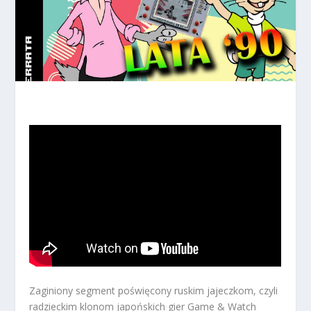
Zaginiony segment poświęcony ruskim jajeczkom, czyli
radzieckim klonom japońskich gier Game & Watch