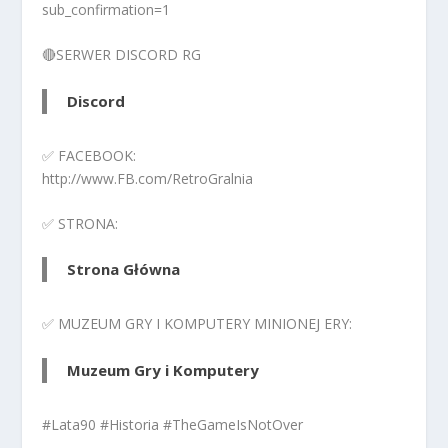
sub_confirmation=1
🔴SERWER DISCORD RG
Discord
✅ FACEBOOK:
http://www.FB.com/RetroGralnia
✅ STRONA:
Strona Główna
✅ MUZEUM GRY I KOMPUTERY MINIONEJ ERY:
Muzeum Gry i Komputery
#Lata90 #Historia #TheGameIsNotOver