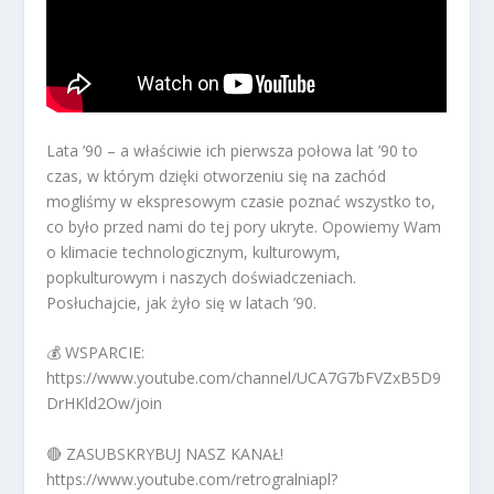
Lata ’90 – a właściwie ich pierwsza połowa lat ’90 to
czas, w którym dzięki otworzeniu się na zachód
mogliśmy w ekspresowym czasie poznać wszystko to,
co było przed nami do tej pory ukryte. Opowiemy Wam
o klimacie technologicznym, kulturowym,
popkulturowym i naszych doświadczeniach.
Posłuchajcie, jak żyło się w latach ’90.
💰 WSPARCIE:
https://www.youtube.com/channel/UCA7G7bFVZxB5D9
DrHKld2Ow/join
🔴 ZASUBSKRYBUJ NASZ KANAŁ!
https://www.youtube.com/retrogralniapl?