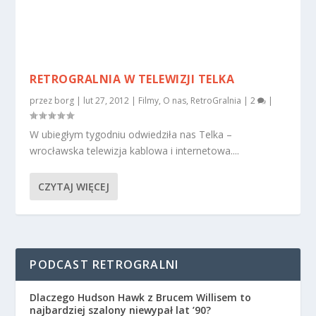
RETROGRALNIA W TELEWIZJI TELKA
przez
borg
|
lut 27, 2012
|
Filmy
,
O nas
,
RetroGralnia
|
2
|
W ubiegłym tygodniu odwiedziła nas Telka –
wrocławska telewizja kablowa i internetowa....
CZYTAJ WIĘCEJ
PODCAST RETROGRALNI
Dlaczego Hudson Hawk z Brucem Willisem to
najbardziej szalony niewypał lat ’90?