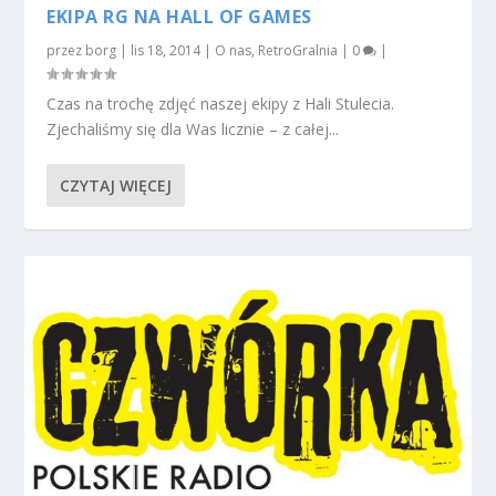
EKIPA RG NA HALL OF GAMES
przez
borg
|
lis 18, 2014
|
O nas
,
RetroGralnia
|
0
|
Czas na trochę zdjęć naszej ekipy z Hali Stulecia.
Zjechaliśmy się dla Was licznie – z całej...
CZYTAJ WIĘCEJ