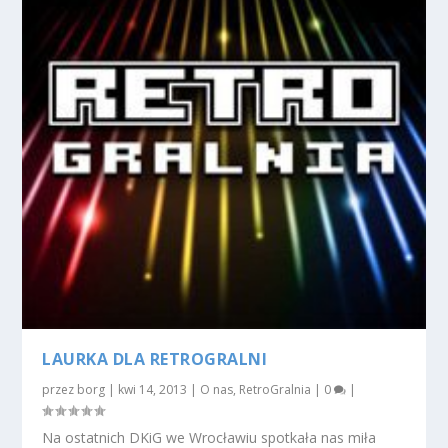
LAURKA DLA RETROGRALNI
przez
borg
|
kwi 14, 2013
|
O nas
,
RetroGralnia
|
0
|
Na ostatnich DKiG we Wrocławiu spotkała nas miła