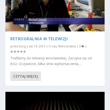
RETROGRALNIA W TELEWIZJI
przez
borg
|
sie 19, 2013
|
O nas
,
RetroGralnia
|
0
|
Trafiliśmy do telewizji wrocławskiej. Zaczyna się od
8:02. Oczywiście, kilka słów wytłumaczenia,...
CZYTAJ WIĘCEJ