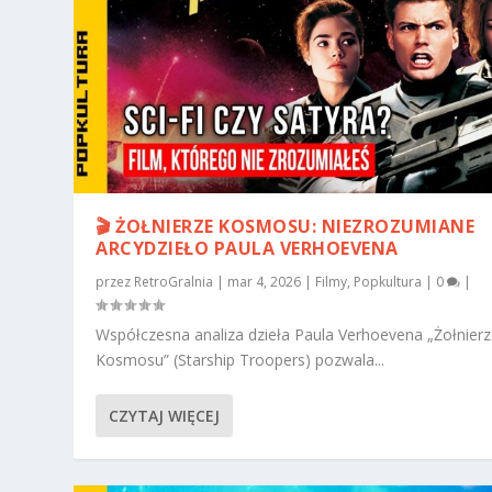
🎬 ŻOŁNIERZE KOSMOSU: NIEZROZUMIANE
ARCYDZIEŁO PAULA VERHOEVENA
przez
RetroGralnia
|
mar 4, 2026
|
Filmy
,
Popkultura
|
0
|
Współczesna analiza dzieła Paula Verhoevena „Żołnier
Kosmosu” (Starship Troopers) pozwala...
CZYTAJ WIĘCEJ