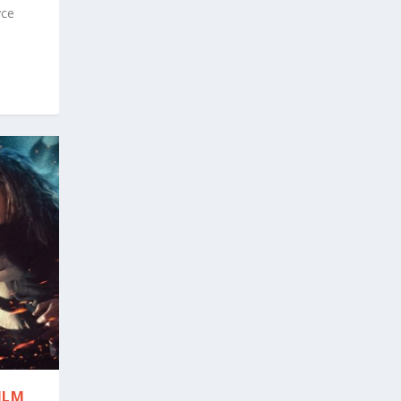
yce
ILM