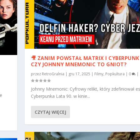
🎥 ZANIM POWSTAŁ MATRIX I CYBERPUNK 
CZY JOHNNY MNEMONIC TO GNIOT?
przez
RetroGralnia
|
gru 17, 2025
|
Filmy
,
Popkultura
|
0
|
Johnny Mnemonic: Cyfrowy relikt, który zdefiniował e
ze
Cyberpunka Lata 90. w kinie...
CZYTAJ WIĘCEJ