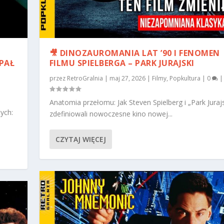
🎥 DINOZAUROMANIA LAT ’90 I FENOMEN
PAŁ
FILMU SPIELBERGA – PARK JURAJSKI
przez
RetroGralnia
|
maj 27, 2026
|
Filmy
,
Popkultura
|
0
|
Anatomia przełomu: Jak Steven Spielberg i „Park Jurajs
ych:
zdefiniowali nowoczesne kino nowej...
CZYTAJ WIĘCEJ