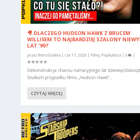
🎥 DLACZEGO HUDSON HAWK Z BRUCEM
WILLISEM TO NAJBARDZIEJ SZALONY NIEWY
LAT ’90?
przez
RetroGralnia
|
cze 17, 2026
|
Filmy
,
Popkultura
|
0
|
Dekonstrukcja chaosu narracyjnego lat dziewięćdziesiąt
Studium przypadku filmu „Hudson Hawk”...
CZYTAJ WIĘCEJ