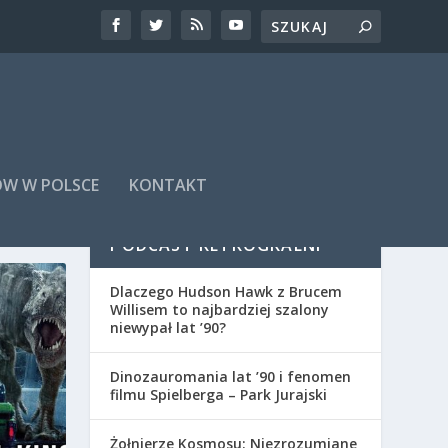
ÓW W POLSCE
KONTAKT
PODCAST RETROGRALNI
Dlaczego Hudson Hawk z Brucem
Willisem to najbardziej szalony
niewypał lat ’90?
Dinozauromania lat ’90 i fenomen
filmu Spielberga – Park Jurajski
Żołnierze Kosmosu: Niezrozumiane