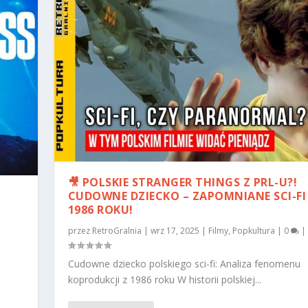
🎥 POLSKIE STRANGER THINGS Z PRL-U?!
CUDOWNE DZIECKO – ZAPOMNIANE SCI-FI
1986 ROKU!
przez
RetroGralnia
|
wrz 17, 2025
|
Filmy
,
Popkultura
|
0
|
Cudowne dziecko polskiego sci-fi: Analiza fenomenu
koprodukcji z 1986 roku W historii polskiej...