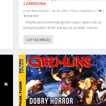
CAMERONA
przez
RetroGralnia
|
sty 30, 2025
|
Filmy
,
Popkultura
|
0
|
Współczesna kinematografia często opiera się na
kontynuacjach, które starają się powielić sukces...
CZYTAJ WIĘCEJ