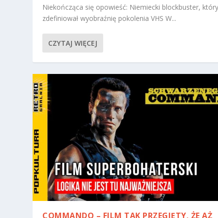
Niekończąca się opowieść: Niemiecki blockbuster, któr
zdefiniował wyobraźnię pokolenia VHS W...
CZYTAJ WIĘCEJ
COMMANDO – FILM TAK PRZEGIĘTY, ŻE AŻ