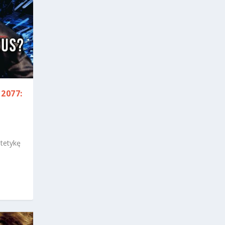
2077:
stetykę