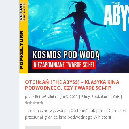
OTCHŁAŃ (THE ABYSS) – KLASYKA KINA
PODWODNEGO, CZY TWARDE SCI-FI?
przez
RetroGralnia
|
gru 3, 2025
|
Filmy
,
Popkultura
|
0
|
Techniczne wyzwania „Otchłani”: Jak James Cameron
przesunął granice kina podwodnego W historii...