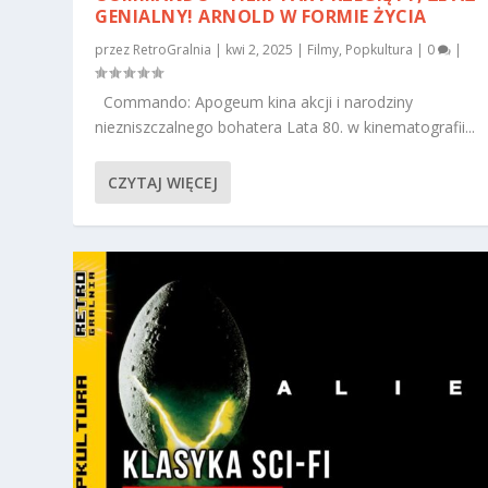
GENIALNY! ARNOLD W FORMIE ŻYCIA
przez
RetroGralnia
|
kwi 2, 2025
|
Filmy
,
Popkultura
|
0
|
Commando: Apogeum kina akcji i narodziny
niezniszczalnego bohatera Lata 80. w kinematografii...
CZYTAJ WIĘCEJ