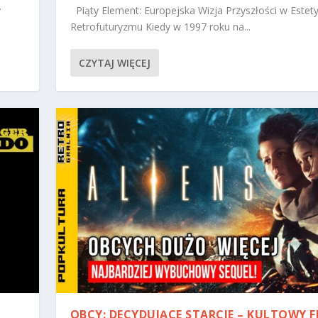
y
Piąty Element: Europejska Wizja Przyszłości w Estet
Retrofuturyzmu Kiedy w 1997 roku na...
CZYTAJ WIĘCEJ
OBCY: DECYDUJĄCE STARCIE – KULTOWY F