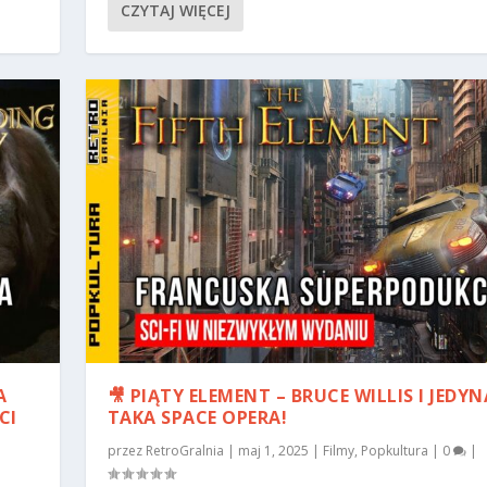
CZYTAJ WIĘCEJ
A
🎥 PIĄTY ELEMENT – BRUCE WILLIS I JEDYN
CI
TAKA SPACE OPERA!
przez
RetroGralnia
|
maj 1, 2025
|
Filmy
,
Popkultura
|
0
|