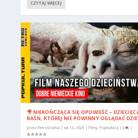
CZYTAJ WIĘCEJ
🎥 NIEKOŃCZĄCA SIĘ OPOWIEŚĆ – DZIECIĘC
BAŚŃ, KTÓREJ NIE POWINNY OGLĄDAĆ DZIE
przez
RetroGralnia
|
sie 13, 2025
|
Filmy
,
Popkultura
|
0
|