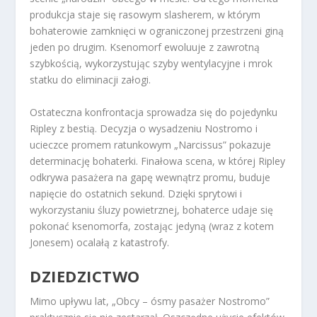
produkcja staje się rasowym slasherem, w którym
bohaterowie zamknięci w ograniczonej przestrzeni giną
jeden po drugim. Ksenomorf ewoluuje z zawrotną
szybkością, wykorzystując szyby wentylacyjne i mrok
statku do eliminacji załogi.
Ostateczna konfrontacja sprowadza się do pojedynku
Ripley z bestią. Decyzja o wysadzeniu Nostromo i
ucieczce promem ratunkowym „Narcissus” pokazuje
determinację bohaterki. Finałowa scena, w której Ripley
odkrywa pasażera na gapę wewnątrz promu, buduje
napięcie do ostatnich sekund. Dzięki sprytowi i
wykorzystaniu śluzy powietrznej, bohaterce udaje się
pokonać ksenomorfa, zostając jedyną (wraz z kotem
Jonesem) ocalałą z katastrofy.
DZIEDZICTWO
Mimo upływu lat, „Obcy – ósmy pasażer Nostromo”