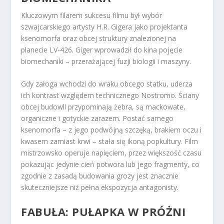
Kluczowym filarem sukcesu filmu był wybór
szwajcarskiego artysty H.R. Gigera jako projektanta
ksenomorfa oraz obcej struktury znalezionej na
planecie LV-426. Giger wprowadził do kina pojęcie
biomechaniki – przerażającej fuzji biologii i maszyny.
Gdy załoga wchodzi do wraku obcego statku, uderza
ich kontrast względem technicznego Nostromo. Ściany
obcej budowli przypominają żebra, są mackowate,
organiczne i gotyckie zarazem. Postać samego
ksenomorfa – z jego podwójną szczęką, brakiem oczu i
kwasem zamiast krwi – stała się ikoną popkultury. Film
mistrzowsko operuje napięciem, przez większość czasu
pokazując jedynie cień potwora lub jego fragmenty, co
zgodnie z zasadą budowania grozy jest znacznie
skuteczniejsze niż pełna ekspozycja antagonisty.
FABUŁA: PUŁAPKA W PRÓŻNI