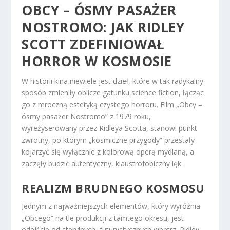
OBCY – ÓSMY PASAŻER
NOSTROMO: JAK RIDLEY
SCOTT ZDEFINIOWAŁ
HORROR W KOSMOSIE
W historii kina niewiele jest dzieł, które w tak radykalny
sposób zmieniły oblicze gatunku science fiction, łącząc
go z mroczną estetyką czystego horroru. Film „Obcy –
ósmy pasażer Nostromo” z 1979 roku,
wyreżyserowany przez Ridleya Scotta, stanowi punkt
zwrotny, po którym „kosmiczne przygody” przestały
kojarzyć się wyłącznie z kolorową operą mydlaną, a
zaczęły budzić autentyczny, klaustrofobiczny lęk.
REALIZM BRUDNEGO KOSMOSU
Jednym z najważniejszych elementów, który wyróżnia
„Obcego” na tle produkcji z tamtego okresu, jest
odejście od sterylnych, futurystycznych wnętrz. Ridley