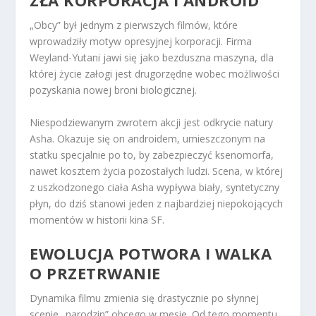
ZŁA KORPORACJA I ANDROID
„Obcy” był jednym z pierwszych filmów, które
wprowadziły motyw opresyjnej korporacji. Firma
Weyland-Yutani jawi się jako bezduszna maszyna, dla
której życie załogi jest drugorzędne wobec możliwości
pozyskania nowej broni biologicznej.
Niespodziewanym zwrotem akcji jest odkrycie natury
Asha. Okazuje się on androidem, umieszczonym na
statku specjalnie po to, by zabezpieczyć ksenomorfa,
nawet kosztem życia pozostałych ludzi. Scena, w której
z uszkodzonego ciała Asha wypływa biały, syntetyczny
płyn, do dziś stanowi jeden z najbardziej niepokojących
momentów w historii kina SF.
EWOLUCJA POTWORA I WALKA
O PRZETRWANIE
Dynamika filmu zmienia się drastycznie po słynnej
scenie „narodzin” obcego w mesie. Od tego momentu