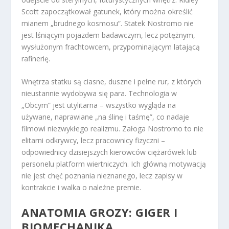
Scott zapoczątkował gatunek, który można określić
mianem „brudnego kosmosu”. Statek Nostromo nie
jest lśniącym pojazdem badawczym, lecz potężnym,
wysłużonym frachtowcem, przypominającym latającą
rafinerię.
Wnętrza statku są ciasne, duszne i pełne rur, z których
nieustannie wydobywa się para. Technologia w
„Obcym” jest utylitarna – wszystko wygląda na
używane, naprawiane „na ślinę i taśmę”, co nadaje
filmowi niezwykłego realizmu. Załoga Nostromo to nie
elitarni odkrywcy, lecz pracownicy fizyczni –
odpowiednicy dzisiejszych kierowców ciężarówek lub
personelu platform wiertniczych. Ich główną motywacją
nie jest chęć poznania nieznanego, lecz zapisy w
kontrakcie i walka o należne premie.
ANATOMIA GROZY: GIGER I
BIOMECHANIKA