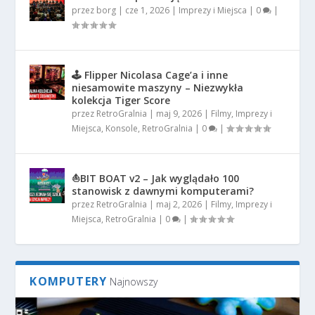
przez
borg
|
cze 1, 2026
|
Imprezy i Miejsca
|
0
|
🕹️ Flipper Nicolasa Cage’a i inne
niesamowite maszyny – Niezwykła
kolekcja Tiger Score
przez
RetroGralnia
|
maj 9, 2026
|
Filmy
,
Imprezy i
Miejsca
,
Konsole
,
RetroGralnia
|
0
|
⛵BIT BOAT v2 – Jak wyglądało 100
stanowisk z dawnymi komputerami?
przez
RetroGralnia
|
maj 2, 2026
|
Filmy
,
Imprezy i
Miejsca
,
RetroGralnia
|
0
|
KOMPUTERY
Najnowszy