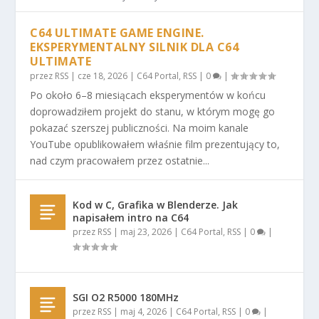
C64 ULTIMATE GAME ENGINE.
EKSPERYMENTALNY SILNIK DLA C64
ULTIMATE
przez
RSS
|
cze 18, 2026
|
C64 Portal
,
RSS
|
0
|
Po około 6–8 miesiącach eksperymentów w końcu
doprowadziłem projekt do stanu, w którym mogę go
pokazać szerszej publiczności. Na moim kanale
YouTube opublikowałem właśnie film prezentujący to,
nad czym pracowałem przez ostatnie...
Kod w C, Grafika w Blenderze. Jak
napisałem intro na C64
przez
RSS
|
maj 23, 2026
|
C64 Portal
,
RSS
|
0
|
SGI O2 R5000 180MHz
przez
RSS
|
maj 4, 2026
|
C64 Portal
,
RSS
|
0
|