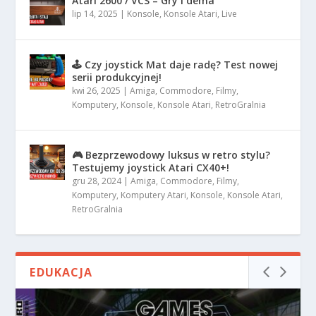
Atari 2600 / VCS – Gry i dema
lip 14, 2025
|
Konsole
,
Konsole Atari
,
Live
🕹️ Czy joystick Mat daje radę? Test nowej
serii produkcyjnej!
kwi 26, 2025
|
Amiga
,
Commodore
,
Filmy
,
Komputery
,
Konsole
,
Konsole Atari
,
RetroGralnia
🎮 Bezprzewodowy luksus w retro stylu?
Testujemy joystick Atari CX40+!
gru 28, 2024
|
Amiga
,
Commodore
,
Filmy
,
Komputery
,
Komputery Atari
,
Konsole
,
Konsole Atari
,
RetroGralnia
EDUKACJA