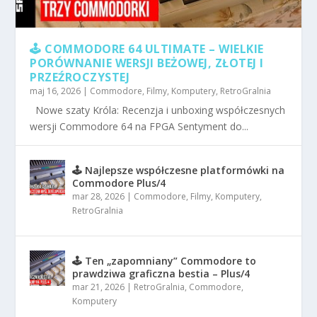
🕹️ COMMODORE 64 ULTIMATE – WIELKIE
PORÓWNANIE WERSJI BEŻOWEJ, ZŁOTEJ I
PRZEŹROCZYSTEJ
maj 16, 2026
|
Commodore
,
Filmy
,
Komputery
,
RetroGralnia
Nowe szaty Króla: Recenzja i unboxing współczesnych
wersji Commodore 64 na FPGA Sentyment do...
🕹️ Najlepsze współczesne platformówki na
Commodore Plus/4
mar 28, 2026
|
Commodore
,
Filmy
,
Komputery
,
RetroGralnia
🕹️ Ten „zapomniany” Commodore to
prawdziwa graficzna bestia – Plus/4
mar 21, 2026
|
RetroGralnia
,
Commodore
,
Komputery