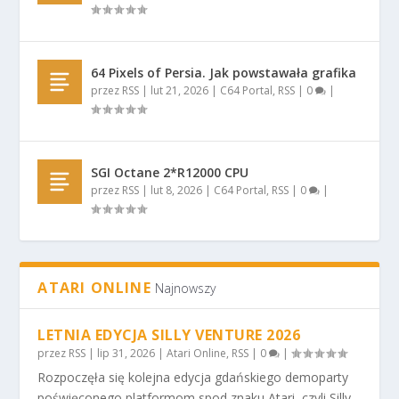
64 Pixels of Persia. Jak powstawała grafika
przez
RSS
|
lut 21, 2026
|
C64 Portal
,
RSS
|
0
|
SGI Octane 2*R12000 CPU
przez
RSS
|
lut 8, 2026
|
C64 Portal
,
RSS
|
0
|
ATARI ONLINE
Najnowszy
LETNIA EDYCJA SILLY VENTURE 2026
przez
RSS
|
lip 31, 2026
|
Atari Online
,
RSS
|
0
|
Rozpoczęła się kolejna edycja gdańskiego demoparty
poświęconego platformom spod znaku Atari, czyli Silly