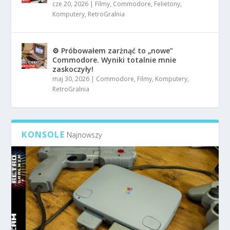
cze 20, 2026
|
Filmy
,
Commodore
,
Felietony
,
Komputery
,
RetroGralnia
⚙️ Próbowałem zarżnąć to „nowe”
Commodore. Wyniki totalnie mnie
zaskoczyły!
maj 30, 2026
|
Commodore
,
Filmy
,
Komputery
,
RetroGralnia
KONSOLE
Najnowszy