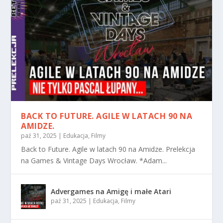
BACK TO FUTURE. AGILE W LATACH 90 NA
AMIDZE.
paź 31, 2025
|
Edukacja
,
Filmy
Back to Future. Agile w latach 90 na Amidze. Prelekcja
na Games & Vintage Days Wrocław. *Adam...
Advergames na Amigę i małe Atari
paź 31, 2025
|
Edukacja
,
Filmy