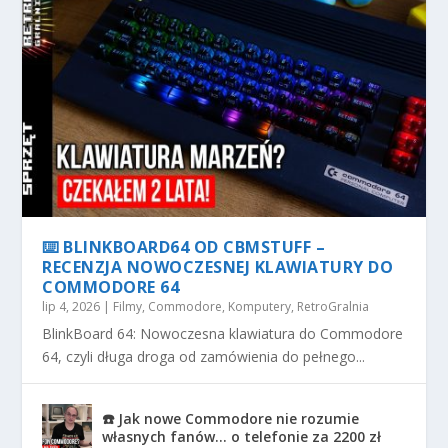
⌨️ BLINKBOARD64 OD CBMSTUFF –
RECENZJA NOWOCZESNEJ KLAWIATURY DO
COMMODORE 64
lip 4, 2026
|
Filmy
,
Commodore
,
Komputery
,
RetroGralnia
BlinkBoard 64: Nowoczesna klawiatura do Commodore
64, czyli długa droga od zamówienia do pełnego...
☎️ Jak nowe Commodore nie rozumie
własnych fanów… o telefonie za 2200 zł