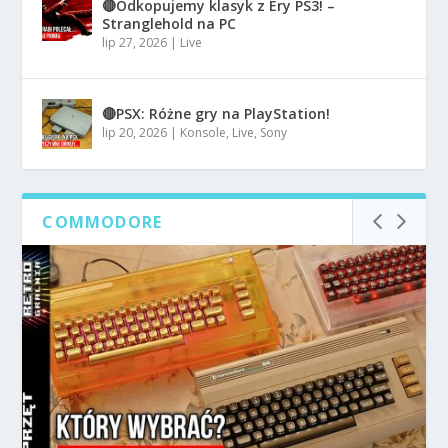
🔴Odkopujemy klasyk z Ery PS3! –
Stranglehold na PC
lip 27, 2026
|
Live
🔴PSX: Różne gry na PlayStation!
lip 20, 2026
|
Konsole
,
Live
,
Sony
COMMODORE