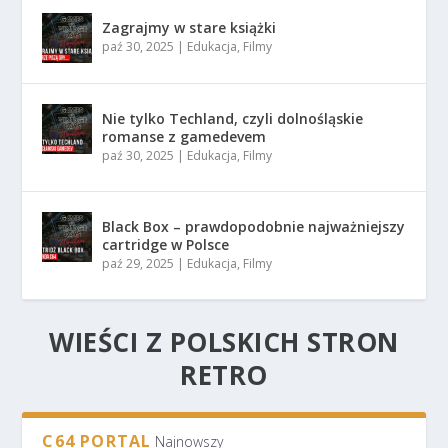
Zagrajmy w stare książki
paź 30, 2025
|
Edukacja
,
Filmy
Nie tylko Techland, czyli dolnośląskie
romanse z gamedevem
paź 30, 2025
|
Edukacja
,
Filmy
Black Box – prawdopodobnie najważniejszy
cartridge w Polsce
paź 29, 2025
|
Edukacja
,
Filmy
WIEŚCI Z POLSKICH STRON
RETRO
C64 PORTAL
Najnowszy