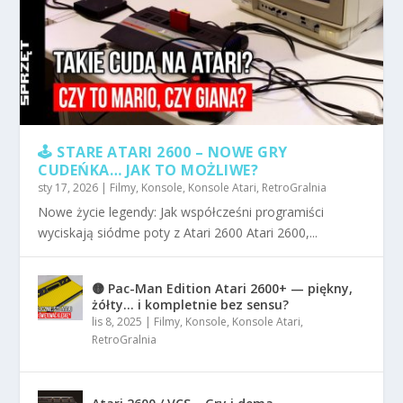
🕹️ STARE ATARI 2600 – NOWE GRY
CUDEŃKA… JAK TO MOŻLIWE?
sty 17, 2026
|
Filmy
,
Konsole
,
Konsole Atari
,
RetroGralnia
Nowe życie legendy: Jak współcześni programiści
wyciskają siódme poty z Atari 2600 Atari 2600,...
🟡 Pac-Man Edition Atari 2600+ — piękny,
żółty… i kompletnie bez sensu?
lis 8, 2025
|
Filmy
,
Konsole
,
Konsole Atari
,
RetroGralnia