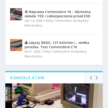
⚙️ Naprawa Commodore 16 – Wymiana
układu TED i zabezpieczenie przed ESD
mar 14, 2026
|
Filmy
,
Commodore
,
Komputery
,
RetroGralnia
🕹️ Lepszy BASIC, 121 kolorów i… wielka
porażka. Test Commodore C16
lut 21, 2026
|
Filmy
,
Commodore
,
Komputery
,
RetroGralnia
KONSOLE ATARI