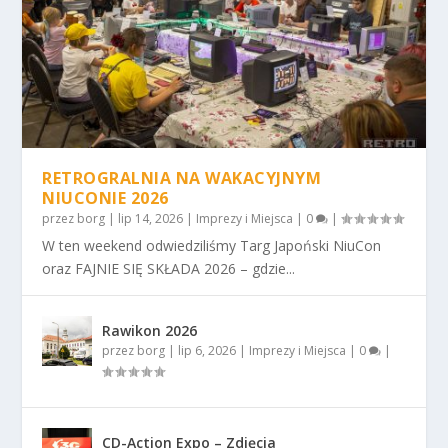
RETROGRALNIA NA WAKACYJNYM
NIUCONIE 2026
przez
borg
|
lip 14, 2026
|
Imprezy i Miejsca
|
0
|
W ten weekend odwiedziliśmy Targ Japoński NiuCon
oraz FAJNIE SIĘ SKŁADA 2026 – gdzie...
Rawikon 2026
przez
borg
|
lip 6, 2026
|
Imprezy i Miejsca
|
0
|
CD-Action Expo – Zdjęcia