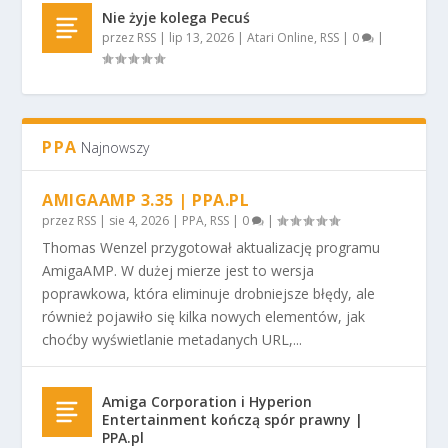
Nie żyje kolega Pecuś
przez
RSS
|
lip 13, 2026
|
Atari Online
,
RSS
|
0
|
PPA
Najnowszy
AMIGAAMP 3.35 | PPA.PL
przez
RSS
|
sie 4, 2026
|
PPA
,
RSS
|
0
|
Thomas Wenzel przygotował aktualizację programu
AmigaAMP. W dużej mierze jest to wersja
poprawkowa, która eliminuje drobniejsze błędy, ale
również pojawiło się kilka nowych elementów, jak
choćby wyświetlanie metadanych URL,...
Amiga Corporation i Hyperion
Entertainment kończą spór prawny |
PPA.pl