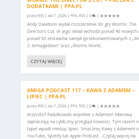
WORMS: THE DIRECTOR’S CUT – PACZKA Z
DODATKAMI | PPA.PL
przez
RSS
|
sie 7, 2026
|
PPA
,
RSS
|
0
|
Andy Davidson wydał rozszerzenie do gry Worms: The
Director’s Cut. W jego skład wchodzi ponad 40 nowych
ponad 50 zestawów sampli (przekonwertowanych z „
2: Armageddon” oraz „Worms World...
CZYTAJ WIĘCEJ
AMIGA PODCAST 117 – KAWA Z ADAMEM –
LIPIEC | PPA.PL
przez
RSS
|
sie 7, 2026
|
PPA
,
RSS
|
0
|
Krzysztof Radzikowski wspólnie z Adamem Mierzwą
zapraszają na cykliczny przegląd nowości. Tym razem 
tapet wpadł miesiąc lipiec. Smacznej Kawy z Adamem 
YouTube, Spotify lub Apple Podcast….Czytaj więcej na