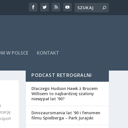
ÓW W POLSCE
KONTAKT
PODCAST RETROGRALNI
Dlaczego Hudson Hawk z Brucem
Willisem to najbardziej szalony
niewypał lat ’90?
a
izację
Dinozauromania lat ’90 i fenomen
filmu Spielberga – Park Jurajski
ksport