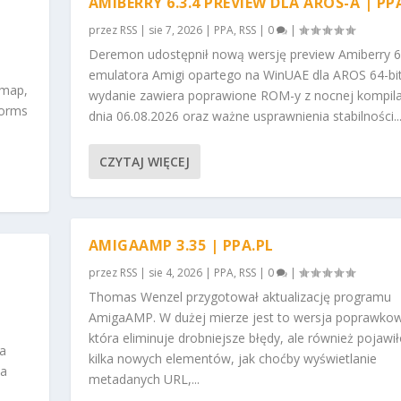
AMIBERRY 6.3.4 PREVIEW DLA AROS-A | PP
przez
RSS
|
sie 7, 2026
|
PPA
,
RSS
|
0
|
Deremon udostępnił nową wersję preview Amiberry 6.
emulatora Amigi opartego na WinUAE dla AROS 64-bit
 map,
wydanie zawiera poprawione ROM-y z nocnej kompilac
Worms
dnia 06.08.2026 oraz ważne usprawnienia stabilności...
CZYTAJ WIĘCEJ
AMIGAAMP 3.35 | PPA.PL
przez
RSS
|
sie 4, 2026
|
PPA
,
RSS
|
0
|
Thomas Wenzel przygotował aktualizację programu
AmigaAMP. W dużej mierze jest to wersja poprawko
która eliminuje drobniejsze błędy, ale również pojawił
na
kilka nowych elementów, jak choćby wyświetlanie
na
metadanych URL,...