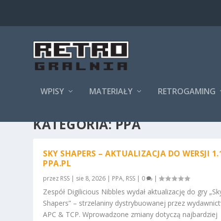
WPISY
MATERIAŁY
RETROGAMING
KATEGORIA:
PPA
SKY SHAPERS – AKTUALIZACJA DO WERSJI 1.
PPA.PL
przez
RSS
|
sie 8, 2026
|
PPA
,
RSS
|
0
|
Zespół Digilicious Nibbles wydał aktualizację do gry „Sk
Shapers” – strzelaniny dystrybuowanej przez wydawnic
APC & TCP. Wprowadzone zmiany dotyczą najbardziej