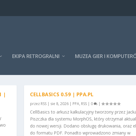
EKIPA RETROGRALNI
MUZEA GIER I KOMPUTER
1 |
CELLBASICS 0.59 | PPA.PL
przez
RSS
|
sie 8, 2026
|
PPA
,
RSS
|
0
|
CellBasics to arkusz kalkulacyjny tworzony przez Jack
y
Piszczka dla systemu MorphOS, który otrzymał aktual
two
do nowej wersji. Dodano obsługę drukowania, oraz e
do formatu PDF. Ponadto wprowadzono zmiany w