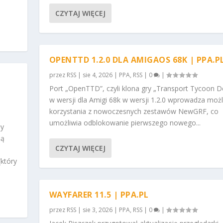
CZYTAJ WIĘCEJ
OPENTTD 1.2.0 DLA AMIGAOS 68K | PPA.P
przez
RSS
|
sie 4, 2026
|
PPA
,
RSS
|
0
|
Port „OpenTTD”, czyli klona gry „Transport Tycoon D
w wersji dla Amigi 68k w wersji 1.2.0 wprowadza moż
korzystania z nowoczesnych zestawów NewGRF, co
umożliwia odblokowanie pierwszego nowego...
ły
ną
CZYTAJ WIĘCEJ
który
WAYFARER 11.5 | PPA.PL
przez
RSS
|
sie 3, 2026
|
PPA
,
RSS
|
0
|