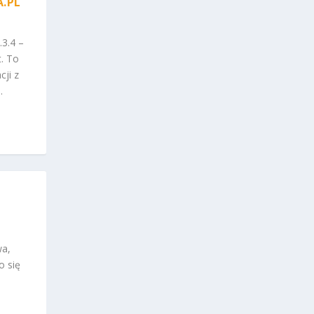
A.PL
3.4 –
. To
ji z
.
wa,
o się