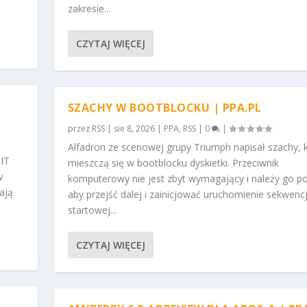
zakresie...
CZYTAJ WIĘCEJ
SZACHY W BOOTBLOCKU | PPA.PL
przez
RSS
|
sie 8, 2026
|
PPA
,
RSS
|
0
|
Alfadron ze scenowej grupy Triumph napisał szachy, 
JIT
mieszczą się w bootblocku dyskietki. Przeciwnik
w
komputerowy nie jest zbyt wymagający i należy go p
ają
aby przejść dalej i zainicjować uruchomienie sekwencj
startowej...
CZYTAJ WIĘCEJ