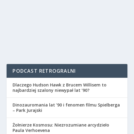
PODCAST RETROGRALNI
Dlaczego Hudson Hawk z Brucem Willisem to
najbardziej szalony niewypał lat ’90?
Dinozauromania lat ’90 i fenomen filmu Spielberga
– Park Jurajski
Żołnierze Kosmosu: Niezrozumiane arcydzieło
Paula Verhoevena