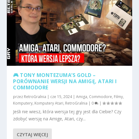
🎮 TONY MONTEZUMA’S GOLD –
PORÓWNANIE WERSJI NA AMIGĘ, ATARI I
COMMODORE
przez
RetroGralnia
|
cze 15, 2024
|
Amiga
,
Commodore
,
Filmy
,
Komputery
,
Komputery Atari
,
RetroGralnia
|
0
|
Jeśli nie wiesz, która wersja tej gry jest dla Ciebie? Czy
zdobyć wersję na Amige, Atari, czy...
CZYTAJ WIĘCEJ