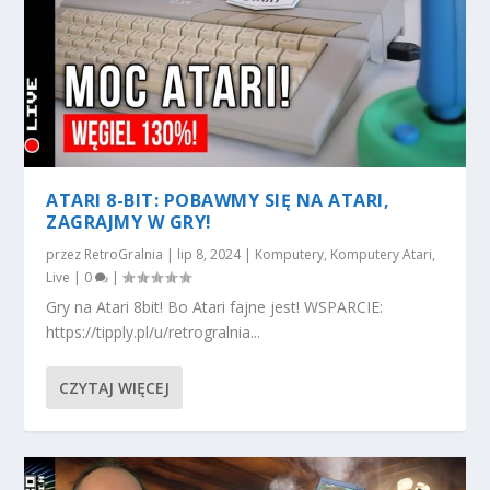
ATARI 8-BIT: POBAWMY SIĘ NA ATARI,
ZAGRAJMY W GRY!
przez
RetroGralnia
|
lip 8, 2024
|
Komputery
,
Komputery Atari
,
Live
|
0
|
Gry na Atari 8bit! Bo Atari fajne jest! WSPARCIE:
https://tipply.pl/u/retrogralnia...
CZYTAJ WIĘCEJ