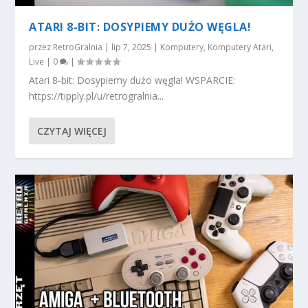
ATARI 8-BIT: DOSYPIEMY DUŻO WĘGLA!
przez
RetroGralnia
|
lip 7, 2025
|
Komputery
,
Komputery Atari
,
Live
|
0
|
Atari 8-bit: Dosypiemy dużo węgla! WSPARCIE:
https://tipply.pl/u/retrogralnia...
CZYTAJ WIĘCEJ