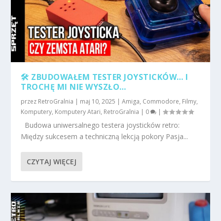
🛠️ ZBUDOWAŁEM TESTER JOYSTICKÓW… I
TROCHĘ MI NIE WYSZŁO…
przez
RetroGralnia
|
maj 10, 2025
|
Amiga
,
Commodore
,
Filmy
,
Komputery
,
Komputery Atari
,
RetroGralnia
|
0
|
Budowa uniwersalnego testera joysticków retro:
Między sukcesem a techniczną lekcją pokory Pasja...
CZYTAJ WIĘCEJ