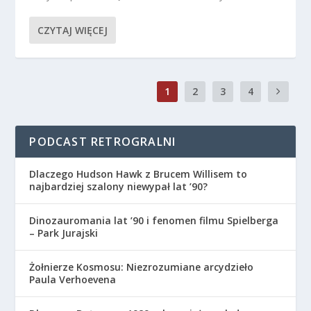
CZYTAJ WIĘCEJ
1
2
3
4
PODCAST RETROGRALNI
Dlaczego Hudson Hawk z Brucem Willisem to
najbardziej szalony niewypał lat ’90?
Dinozauromania lat ’90 i fenomen filmu Spielberga
– Park Jurajski
Żołnierze Kosmosu: Niezrozumiane arcydzieło
Paula Verhoevena