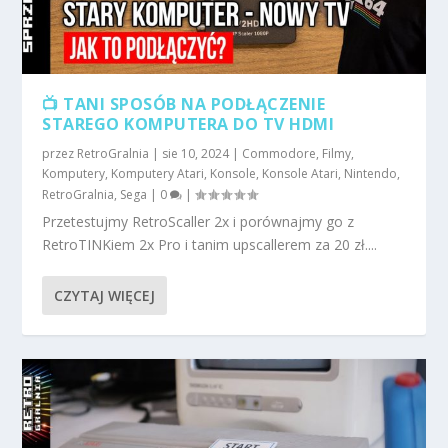
📺 TANI SPOSÓB NA PODŁĄCZENIE
STAREGO KOMPUTERA DO TV HDMI
przez
RetroGralnia
|
sie 10, 2024
|
Commodore
,
Filmy
,
Komputery
,
Komputery Atari
,
Konsole
,
Konsole Atari
,
Nintendo
,
RetroGralnia
,
Sega
|
0
|
Przetestujmy RetroScaller 2x i porównajmy go z
RetroTINKiem 2x Pro i tanim upscallerem za 20 zł....
CZYTAJ WIĘCEJ