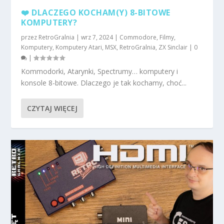
❤️ DLACZEGO KOCHAM(Y) 8-BITOWE
KOMPUTERY?
przez
RetroGralnia
|
wrz 7, 2024
|
Commodore
,
Filmy
,
Komputery
,
Komputery Atari
,
MSX
,
RetroGralnia
,
ZX Sinclair
|
0
|
Kommodorki, Atarynki, Spectrumy… komputery i
konsole 8-bitowe. Dlaczego je tak kochamy, choć...
CZYTAJ WIĘCEJ