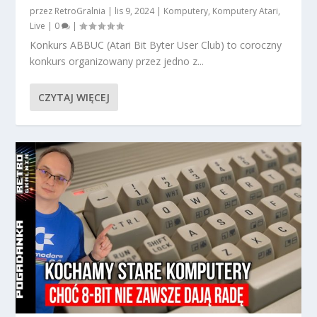
przez
RetroGralnia
|
lis 9, 2024
|
Komputery
,
Komputery Atari
,
Live
|
0
|
Konkurs ABBUC (Atari Bit Byter User Club) to coroczny
konkurs organizowany przez jedno z...
CZYTAJ WIĘCEJ