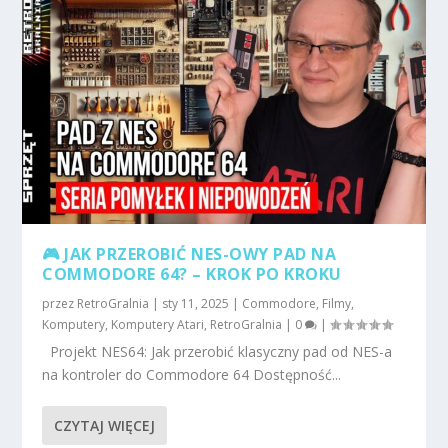
🎮 JAK PRZEROBIĆ NES-OWY PAD NA
COMMODORE 64? – KROK PO KROKU
przez
RetroGralnia
|
sty 11, 2025
|
Commodore
,
Filmy
,
Komputery
,
Komputery Atari
,
RetroGralnia
|
0
|
Projekt NES64: Jak przerobić klasyczny pad od NES-a
na kontroler do Commodore 64 Dostępność...
CZYTAJ WIĘCEJ