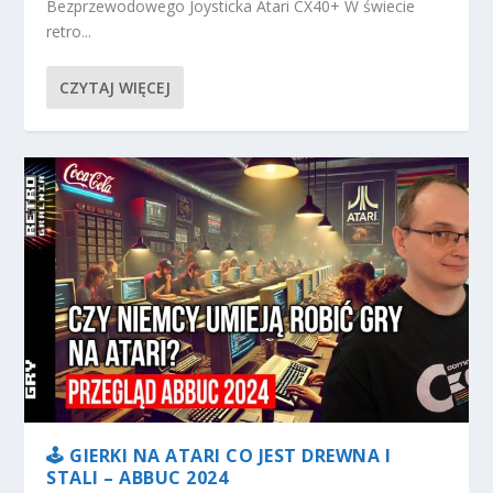
Bezprzewodowego Joysticka Atari CX40+ W świecie
retro...
CZYTAJ WIĘCEJ
🕹️ GIERKI NA ATARI CO JEST DREWNA I
STALI – ABBUC 2024