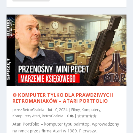
⚙️ KOMPUTER TYLKO DLA PRAWDZIWYCH
RETROMANIAKÓW – ATARI PORTFOLIO
przez
RetroGralnia
|
lut 10, 2024
|
Filmy
,
Komputery
,
Komputery Atari
,
RetroGralnia
|
0
|
Atari Portfolio – komputer typu palmtop, wprowadzony
na rynek przez firmę Atari w 1989. Pierwszy...