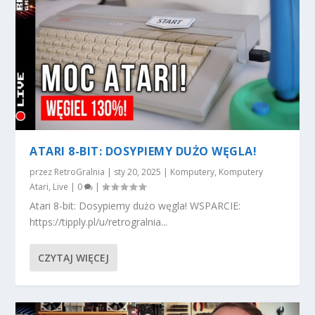
ATARI 8-BIT: DOSYPIEMY DUŻO WĘGLA!
przez
RetroGralnia
|
sty 20, 2025
|
Komputery
,
Komputery
Atari
,
Live
|
0
|
Atari 8-bit: Dosypiemy dużo węgla! WSPARCIE:
https://tipply.pl/u/retrogralnia...
CZYTAJ WIĘCEJ