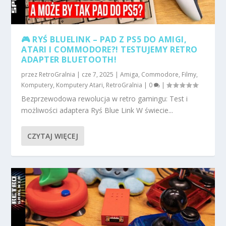
🎮 RYŚ BLUELINK – PAD Z PS5 DO AMIGI,
ATARI I COMMODORE?! TESTUJEMY RETRO
ADAPTER BLUETOOTH!
przez
RetroGralnia
|
cze 7, 2025
|
Amiga
,
Commodore
,
Filmy
,
Komputery
,
Komputery Atari
,
RetroGralnia
|
0
|
Bezprzewodowa rewolucja w retro gamingu: Test i
możliwości adaptera Ryś Blue Link W świecie...
CZYTAJ WIĘCEJ