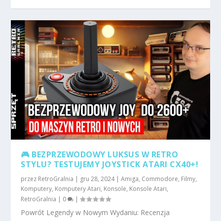
🎮 BEZPRZEWODOWY LUKSUS W RETRO
STYLU? TESTUJEMY JOYSTICK ATARI CX40+!
przez
RetroGralnia
|
gru 28, 2024
|
Amiga
,
Commodore
,
Filmy
,
Komputery
,
Komputery Atari
,
Konsole
,
Konsole Atari
,
RetroGralnia
|
0
|
Powrót Legendy w Nowym Wydaniu: Recenzja