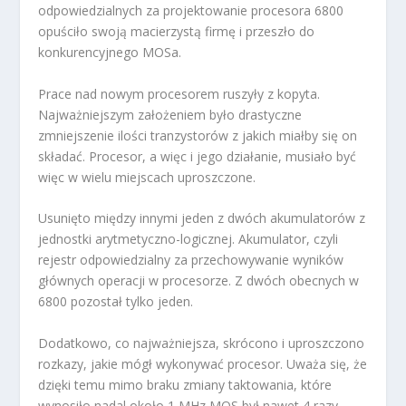
odpowiedzialnych za projektowanie procesora 6800
opuściło swoją macierzystą firmę i przeszło do
konkurencyjnego MOSa.
Prace nad nowym procesorem ruszyły z kopyta.
Najważniejszym założeniem było drastyczne
zmniejszenie ilości tranzystorów z jakich miałby się on
składać. Procesor, a więc i jego działanie, musiało być
więc w wielu miejscach uproszczone.
Usunięto między innymi jeden z dwóch akumulatorów z
jednostki arytmetyczno-logicznej. Akumulator, czyli
rejestr odpowiedzialny za przechowywanie wyników
głównych operacji w procesorze. Z dwóch obecnych w
6800 pozostał tylko jeden.
Dodatkowo, co najważniejsza, skrócono i uproszczono
rozkazy, jakie mógł wykonywać procesor. Uważa się, że
dzięki temu mimo braku zmiany taktowania, które
wynosiło nadal około 1 MHz MOS był nawet 4 razy