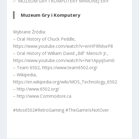
✅ MUZEUM GRY I KOMPUTERY MINIONEJ ERY:
Muzeum Gry i Komputery
Wybrane Źródła:
– Oral History of Chuck Peddle,
https://www.youtube.com/watch?v=enHF9lMseP8
– Oral History of William David „Bill” Mensch Jr.,
https://www.youtube.com/watch?v=Ne1ApyqSvm0
– Team 6502, https://www.team6502.org/
– Wikipedia,
https://en.wikipedia.org/wiki/MOS_Technology_6502
– http://www.6502.org/
– http://www.Commodore.ca
#Mos6502#RetroGaming #TheGameIsNotOver