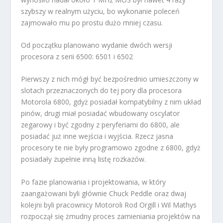
szybszy w realnym użyciu, bo wykonanie poleceń
zajmowało mu po prostu dużo mniej czasu.
Od początku planowano wydanie dwóch wersji
procesora z serii 6500: 6501 i 6502
Pierwszy z nich mógł być bezpośrednio umieszczony w
slotach przeznaczonych do tej pory dla procesora
Motorola 6800, gdyż posiadał kompatybilny z nim układ
pinów, drugi miał posiadać wbudowany oscylator
zegarowy i być zgodny z peryferiami do 6800, ale
posiadać już inne wejścia i wyjścia. Rzecz jasna
procesory te nie były programowo zgodne z 6800, gdyż
posiadały zupełnie inną listę rozkazów.
Po fazie planowania i projektowania, w który
zaangażowani byli głównie Chuck Peddle oraz dwaj
kolejni byli pracownicy Motoroli Rod Orgill i Wil Mathys
rozpoczął się żmudny proces zamieniania projektów na