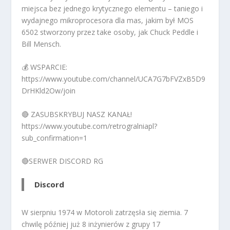
miejsca bez jednego krytycznego elementu – taniego i
wydajnego mikroprocesora dla mas, jakim był MOS
6502 stworzony przez take osoby, jak Chuck Peddle i
Bill Mensch.
💰 WSPARCIE:
https://www.youtube.com/channel/UCA7G7bFVZxB5D9
DrHKld2Ow/join
🔴 ZASUBSKRYBUJ NASZ KANAŁ!
https://www.youtube.com/retrogralniapl?
sub_confirmation=1
🔴SERWER DISCORD RG
Discord
W sierpniu 1974 w Motoroli zatrzęsła się ziemia. 7
chwilę później już 8 inżynierów z grupy 17