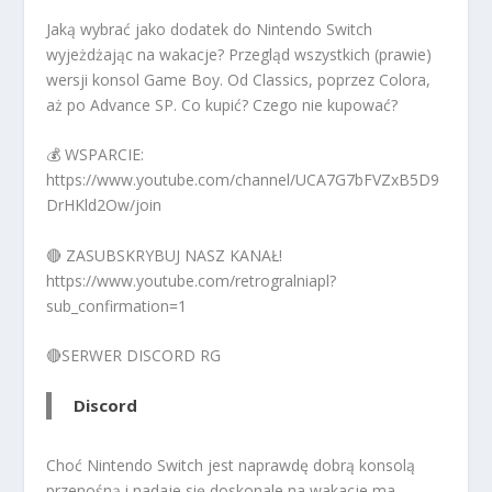
Jaką wybrać jako dodatek do Nintendo Switch
wyjeżdżając na wakacje? Przegląd wszystkich (prawie)
wersji konsol Game Boy. Od Classics, poprzez Colora,
aż po Advance SP. Co kupić? Czego nie kupować?
💰 WSPARCIE:
https://www.youtube.com/channel/UCA7G7bFVZxB5D9
DrHKld2Ow/join
🔴 ZASUBSKRYBUJ NASZ KANAŁ!
https://www.youtube.com/retrogralniapl?
sub_confirmation=1
🔴SERWER DISCORD RG
Discord
Choć Nintendo Switch jest naprawdę dobrą konsolą
przenośną i nadaje się doskonale na wakacje ma