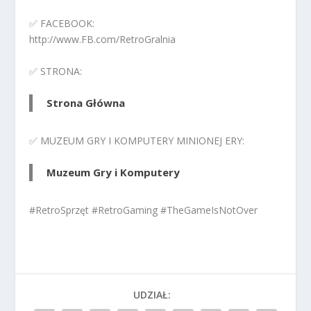
✅ FACEBOOK:
http://www.FB.com/RetroGralnia
✅ STRONA:
Strona Główna
✅ MUZEUM GRY I KOMPUTERY MINIONEJ ERY:
Muzeum Gry i Komputery
#RetroSprzęt #RetroGaming #TheGameIsNotOver
UDZIAŁ: