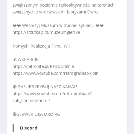
zwiększonym poziomie radioaktywności na terenach
związanych z wrocławskimi fabrykami Elwro.
❤️❤️ Wesprzyj Muzeum w trudnej sytuacji: ❤️❤️
https://zrzutka.pl/z/muzeumgierlive​
Pomysł i Realizacja Filmu: Will
💰 WSPARCIE:
https://patronite.pl/RetroGralnia
https://www.youtube.com/retrogralniapl/join
🔴 ZASUBSKRYBUJ NASZ KANAŁ!
https://www.youtube.com/retrogralniapl?
sub_confirmation=1
🔴SERWER DISCORD RG
Discord