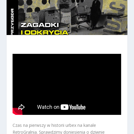
Czas na pierwszy w historii urbex na kanale
RetroGralnia. Sprawdzimy doniesienia o dziwnie