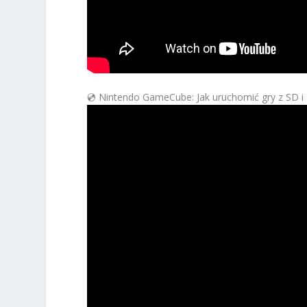
💿 Nintendo GameCube: Jak uruchomić gry z SD i