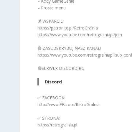
– Kody GameGenie
– Proste menu
💰 WSPARCIE:
https://patronite.pl/RetroGralnia
https://www.youtube.com/retrogralniapl/join
🔴 ZASUBSKRYBUJ NASZ KANAŁ!
https://www.youtube.com/retrogralniapl?sub_con
🔴SERWER DISCORD RG
Discord
✅ FACEBOOK:
http://www.FB.com/RetroGralnia
✅ STRONA:
https://retrogralnia.pl