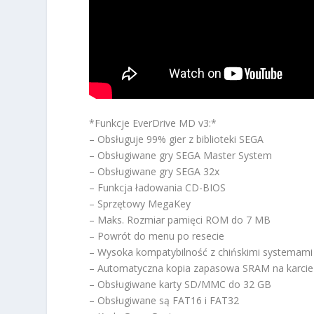
*Funkcje EverDrive MD v3:*
– Obsługuje 99% gier z biblioteki SEGA
– Obsługiwane gry SEGA Master System
– Obsługiwane gry SEGA 32x
– Funkcja ładowania CD-BIOS
– Sprzętowy MegaKey
– Maks. Rozmiar pamięci ROM do 7 MB
– Powrót do menu po resecie
– Wysoka kompatybilność z chińskimi systemami
– Automatyczna kopia zapasowa SRAM na karci
– Obsługiwane karty SD/MMC do 32 GB
– Obsługiwane są FAT16 i FAT32