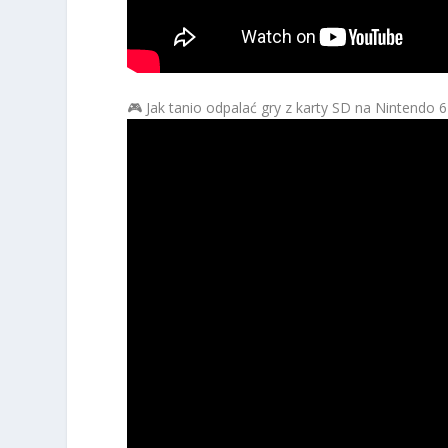
🎮 Jak tanio odpalać gry z karty SD na Nintendo