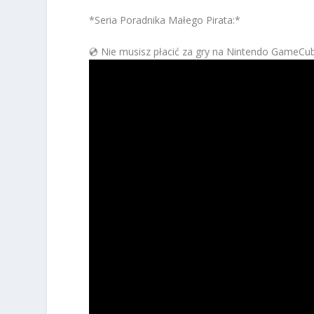
*Seria Poradnika Małego Pirata:*
💿 Nie musisz płacić za gry na Nintendo GameCu