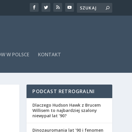
ÓW W POLSCE
KONTAKT
PODCAST RETROGRALNI
Dlaczego Hudson Hawk z Brucem
Willisem to najbardziej szalony
niewypał lat ’90?
Dinozauromania lat ’90 i fenomen