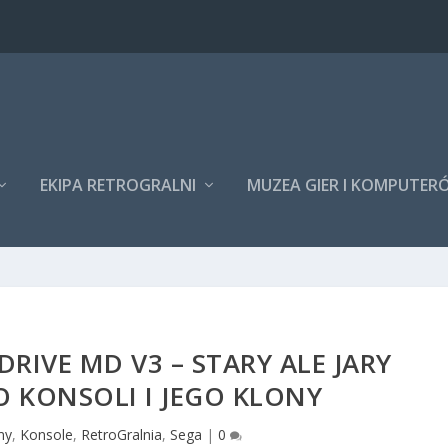
EKIPA RETROGRALNI
MUZEA GIER I KOMPUTER
DRIVE MD V3 – STARY ALE JARY
 KONSOLI I JEGO KLONY
my
,
Konsole
,
RetroGralnia
,
Sega
|
0