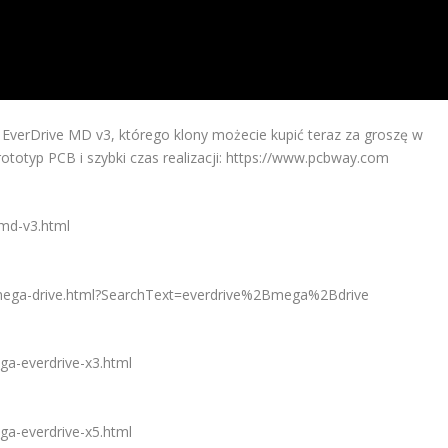
a EverDrive MD v3, którego klony możecie kupić teraz za groszę w
totyp PCB i szybki czas realizacji: https://www.pcbway.com
-md-v3.html
e-mega-drive.html?SearchText=everdrive%2Bmega%2Bdrive
ga-everdrive-x3.html
ga-everdrive-x5.html