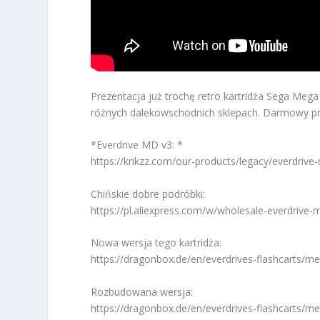
Prezentacja już trochę retro kartridża Sega Meg
różnych dalekowschodnich sklepach. Darmowy pro
*Everdrive MD v3: *
https://krikzz.com/our-products/legacy/everdrive
Chińskie dobre podróbki:
https://pl.aliexpress.com/w/wholesale-everdriv
Nowa wersja tego kartridża:
https://dragonbox.de/en/everdrives-flashcarts/me
Rozbudowana wersja:
https://dragonbox.de/en/everdrives-flashcarts/me