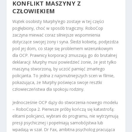
KONFLIKT MASZYNY Z
CZŁOWIEKIEM
Wątek osobisty Murphy’ego zostaje w tej części
pogłębiony, choć w sposób tragiczny. RoboCop
zaczyna miewać coraz silniejsze wspomnienia
dotyczące swojej żony i syna. Śledzi kobietę, podjeżdża
pod jej dom, co staje się problemem wizerunkowym
dla OCP. Prawnicy korporacji zmuszają go do brutalnej
deklaracji: Murphy musi powiedzieć żonie, że jest tylko
maszyną stworzoną, by uczcić pamięć zmarłego
policjanta. To jedna z najsmutniejszych scen w filmie,
pokazująca, że Murphy poświęca swoje resztki
człowieczeństwa dla spokoju rodziny.
Jednocześnie OCP dąży do stworzenia nowego modelu
– RoboCopa 2. Pierwsze próby kończą się katastrofą:
elitarni policjanci, wybrani do programu, nie wytrzymują
presji psychicznej i popełniają samobójstwa lub
wpadają w szał. Dr Fax, ambitna psycholog pracująca