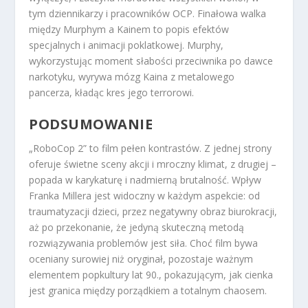
tym dziennikarzy i pracowników OCP. Finałowa walka
między Murphym a Kainem to popis efektów
specjalnych i animacji poklatkowej. Murphy,
wykorzystując moment słabości przeciwnika po dawce
narkotyku, wyrywa mózg Kaina z metalowego
pancerza, kładąc kres jego terrorowi.
PODSUMOWANIE
„RoboCop 2” to film pełen kontrastów. Z jednej strony
oferuje świetne sceny akcji i mroczny klimat, z drugiej –
popada w karykaturę i nadmierną brutalność. Wpływ
Franka Millera jest widoczny w każdym aspekcie: od
traumatyzacji dzieci, przez negatywny obraz biurokracji,
aż po przekonanie, że jedyną skuteczną metodą
rozwiązywania problemów jest siła. Choć film bywa
oceniany surowiej niż oryginał, pozostaje ważnym
elementem popkultury lat 90., pokazującym, jak cienka
jest granica między porządkiem a totalnym chaosem.