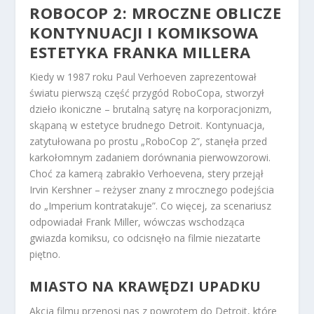
ROBOCOP 2: MROCZNE OBLICZE
KONTYNUACJI I KOMIKSOWA
ESTETYKA FRANKA MILLERA
Kiedy w 1987 roku Paul Verhoeven zaprezentował
światu pierwszą część przygód RoboCopa, stworzył
dzieło ikoniczne – brutalną satyrę na korporacjonizm,
skąpaną w estetyce brudnego Detroit. Kontynuacja,
zatytułowana po prostu „RoboCop 2”, stanęła przed
karkołomnym zadaniem dorównania pierwowzorowi.
Choć za kamerą zabrakło Verhoevena, stery przejął
Irvin Kershner – reżyser znany z mrocznego podejścia
do „Imperium kontratakuje”. Co więcej, za scenariusz
odpowiadał Frank Miller, wówczas wschodząca
gwiazda komiksu, co odcisnęło na filmie niezatarte
piętno.
MIASTO NA KRAWĘDZI UPADKU
Akcja filmu przenosi nas z powrotem do Detroit, które