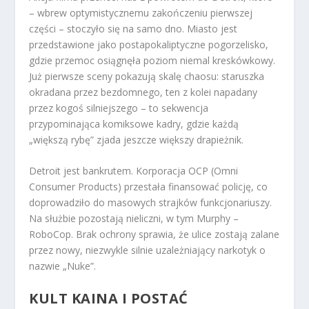
– wbrew optymistycznemu zakończeniu pierwszej
części – stoczyło się na samo dno. Miasto jest
przedstawione jako postapokaliptyczne pogorzelisko,
gdzie przemoc osiągnęła poziom niemal kreskówkowy.
Już pierwsze sceny pokazują skalę chaosu: staruszka
okradana przez bezdomnego, ten z kolei napadany
przez kogoś silniejszego – to sekwencja
przypominająca komiksowe kadry, gdzie każdą
„większą rybę” zjada jeszcze większy drapieżnik.
Detroit jest bankrutem. Korporacja OCP (Omni
Consumer Products) przestała finansować policję, co
doprowadziło do masowych strajków funkcjonariuszy.
Na służbie pozostają nieliczni, w tym Murphy –
RoboCop. Brak ochrony sprawia, że ulice zostają zalane
przez nowy, niezwykle silnie uzależniający narkotyk o
nazwie „Nuke”.
KULT KAINA I POSTAĆ