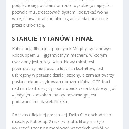
podpięcie się pod transformator wysokiego napięcia –
pozwala mu „zresetować” system i odzyskać wolną
wolę, usuwając absurdalne ograniczenia narzucone
przez biurokrację.
STARCIE TYTANÓW I FINAŁ
Kulminacją filmu jest pojedynek Murphy’ego z nowym
RoboCopem 2 – gigantycznym mechem, w którym
uwięziony jest mózg Kaina. Nowy robot jest
przerażający: nie posiada ludzkich kształtów, jest
uzbrojony w potężne działa i szpony, a zamiast twarzy
posiada ekran z cyfrowym obrazem Kaina. OCP traci
nad nim kontrolę, gdy robot wpada w narkotykowy głód
– jedynym sposobem na opanowanie go jest
podawanie mu dawek Nuke’a.
Podczas oficjalnej prezentacji Delta City dochodzi do
masakry. RoboCop 2 niszczy pilota, który miał go
wyłączyć, i zaczyna mordować wszystkich wokół, w