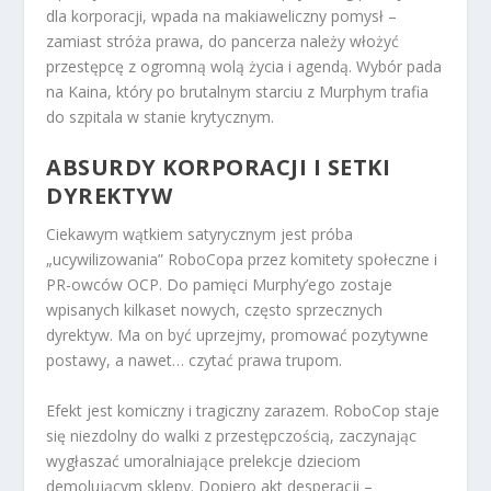
dla korporacji, wpada na makiaweliczny pomysł –
zamiast stróża prawa, do pancerza należy włożyć
przestępcę z ogromną wolą życia i agendą. Wybór pada
na Kaina, który po brutalnym starciu z Murphym trafia
do szpitala w stanie krytycznym.
ABSURDY KORPORACJI I SETKI
DYREKTYW
Ciekawym wątkiem satyrycznym jest próba
„ucywilizowania” RoboCopa przez komitety społeczne i
PR-owców OCP. Do pamięci Murphy’ego zostaje
wpisanych kilkaset nowych, często sprzecznych
dyrektyw. Ma on być uprzejmy, promować pozytywne
postawy, a nawet… czytać prawa trupom.
Efekt jest komiczny i tragiczny zarazem. RoboCop staje
się niezdolny do walki z przestępczością, zaczynając
wygłaszać umoralniające prelekcje dzieciom
demolującym sklepy. Dopiero akt desperacji –