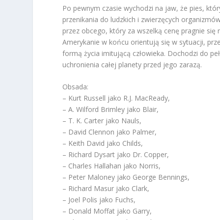
Po pewnym czasie wychodzi na jaw, że pies, któr
przenikania do ludzkich i zwierzęcych organizmów
przez obcego, który za wszelką cenę pragnie się 
Amerykanie w końcu orientują się w sytuacji, pr
formą życia imitującą człowieka. Dochodzi do pe
uchronienia całej planety przed jego zarazą.
Obsada:
– Kurt Russell jako R.J. MacReady,
– A. Wilford Brimley jako Blair,
– T. K. Carter jako Nauls,
– David Clennon jako Palmer,
– Keith David jako Childs,
– Richard Dysart jako Dr. Copper,
– Charles Hallahan jako Norris,
– Peter Maloney jako George Bennings,
– Richard Masur jako Clark,
– Joel Polis jako Fuchs,
– Donald Moffat jako Garry,