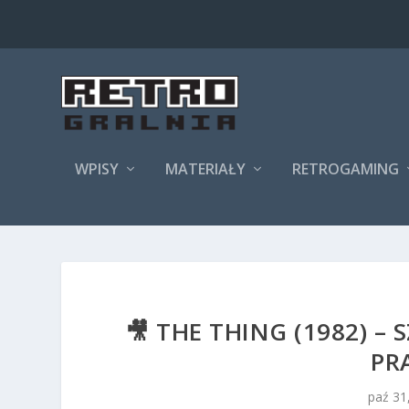
WPISY
MATERIAŁY
RETROGAMING
🎥 THE THING (1982) 
PR
paź 31