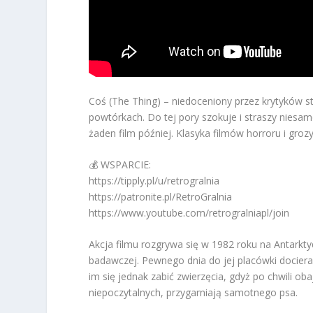
Coś (The Thing) – niedoceniony przez krytyków s
powtórkach. Do tej pory szokuje i straszy niesam
żaden film później. Klasyka filmów horroru i grozy
💰 WSPARCIE:
https://tipply.pl/u/retrogralnia
https://patronite.pl/RetroGralnia
https://www.youtube.com/retrogralniapl/join
Akcja filmu rozgrywa się w 1982 roku na Antarkty
badawczej. Pewnego dnia do jej placówki dociera
im się jednak zabić zwierzęcia, gdyż po chwili o
niepoczytalnych, przygarniają samotnego psa.