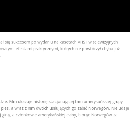
tał się sukcesem po wydaniu na kasetach VHS i w telewizyjnych
owitymi efektami praktycznymi, których nie powtórzył chyba już
.
dzie. Film ukazuje historię stacjonującej tam amerykańskiej grupy
 pies, a wraz z nim dwóch usiłujących go zabić Norwegów. Nie udaje
baj giną, a członkowie amerykańskiej ekipy, biorąc Norwegów za