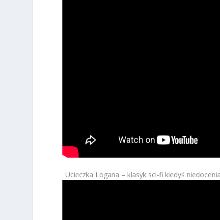
_Ucieczka Logana – klasyk sci-fi kiedyś niedoceni