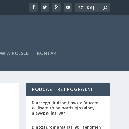
ÓW W POLSCE
KONTAKT
PODCAST RETROGRALNI
Dlaczego Hudson Hawk z Brucem
Willisem to najbardziej szalony
niewypał lat ’90?
Dinozauromania lat ’90 i fenomen