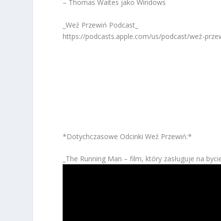
– Thomas Waites jako Windows
_Weź Przewiń Podcast_
https://podcasts.apple.com/us/podcast/weź-prz
*Dotychczasowe Odcinki Weź Przewiń:*
_The Running Man – film, który zasługuje na byc