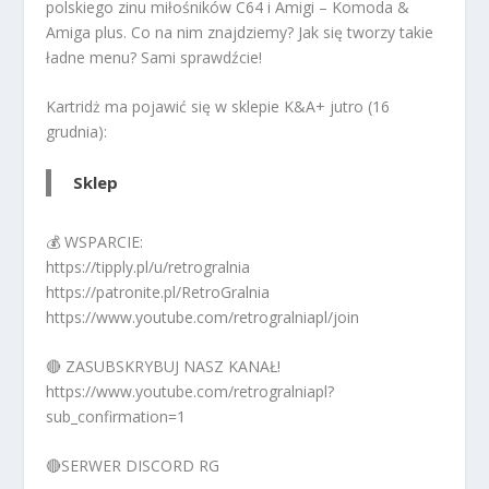
polskiego zinu miłośników C64 i Amigi – Komoda &
Amiga plus. Co na nim znajdziemy? Jak się tworzy takie
ładne menu? Sami sprawdźcie!
Kartridż ma pojawić się w sklepie K&A+ jutro (16
grudnia):
Sklep
💰 WSPARCIE:
https://tipply.pl/u/retrogralnia
https://patronite.pl/RetroGralnia
https://www.youtube.com/retrogralniapl/join
🔴 ZASUBSKRYBUJ NASZ KANAŁ!
https://www.youtube.com/retrogralniapl?
sub_confirmation=1
🔴SERWER DISCORD RG