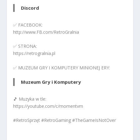
Discord
✅ FACEBOOK:
http://www.FB.com/RetroGralnia
✅ STRONA:
https://retrogralnia.pl
✅ MUZEUM GRY I KOMPUTERY MINIONEJ ERY:
Muzeum Gry i Komputery
🎵 Muzyka w tle:
https://youtube.com/c/momentvm
#RetroSprzęt #RetroGaming #TheGameIsNotOver