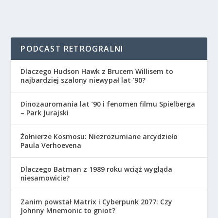
PODCAST RETROGRALNI
Dlaczego Hudson Hawk z Brucem Willisem to
najbardziej szalony niewypał lat ’90?
Dinozauromania lat ’90 i fenomen filmu Spielberga
– Park Jurajski
Żołnierze Kosmosu: Niezrozumiane arcydzieło
Paula Verhoevena
Dlaczego Batman z 1989 roku wciąż wygląda
niesamowicie?
Zanim powstał Matrix i Cyberpunk 2077: Czy
Johnny Mnemonic to gniot?