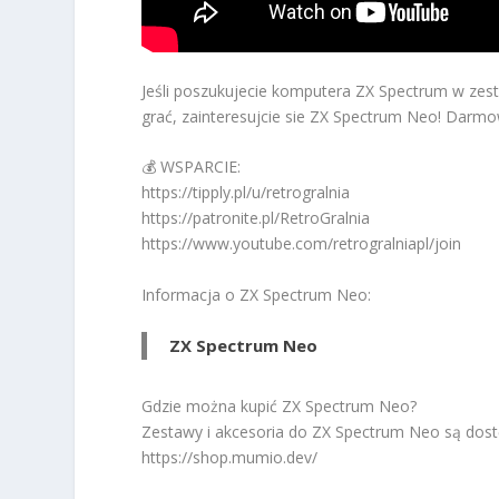
Jeśli poszukujecie komputera ZX Spectrum w zest
grać, zainteresujcie sie ZX Spectrum Neo! Darmo
💰 WSPARCIE:
https://tipply.pl/u/retrogralnia
https://patronite.pl/RetroGralnia
https://www.youtube.com/retrogralniapl/join
Informacja o ZX Spectrum Neo:
ZX Spectrum Neo
Gdzie można kupić ZX Spectrum Neo?
Zestawy i akcesoria do ZX Spectrum Neo są dostę
https://shop.mumio.dev/