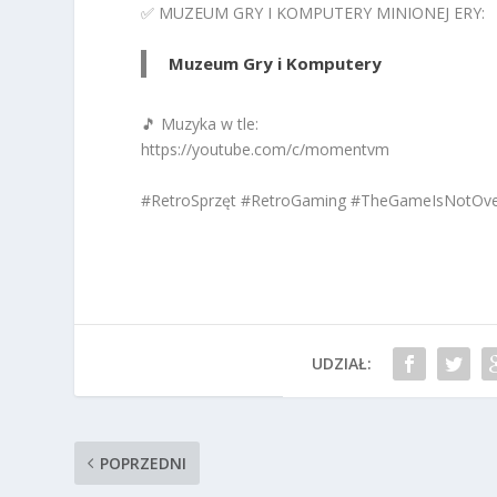
✅ MUZEUM GRY I KOMPUTERY MINIONEJ ERY:
Muzeum Gry i Komputery
🎵 Muzyka w tle:
https://youtube.com/c/momentvm
#RetroSprzęt #RetroGaming #TheGameIsNotOv
UDZIAŁ:
POPRZEDNI