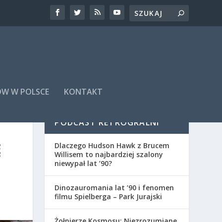
ÓW W POLSCE
KONTAKT
PODCAST RETROGRALNI
Ę
Dlaczego Hudson Hawk z Brucem
Willisem to najbardziej szalony
niewypał lat ’90?
Dinozauromania lat ’90 i fenomen
filmu Spielberga – Park Jurajski
Żołnierze Kosmosu: Niezrozumiane