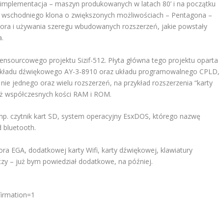
implementacja – maszyn produkowanych w latach 80’ i na początku
ich wschodniego klona o zwiększonych możliwościach – Pentagona –
sora i używania szeregu wbudowanych rozszerzeń, jakie powstały
a.
nsourcowego projektu Sizif-512. Płyta główna tego projektu oparta
0, układu dźwiękowego AY-3-8910 oraz układu programowalnego CPLD,
nie jednego oraz wielu rozszerzeń, na przykład rozszerzenia “karty
eż współczesnych kości RAM i ROM.
y np. czytnik kart SD, system operacyjny EsxDOS, którego nazwę
 bluetooth.
a EGA, dodatkowej karty Wifi, karty dźwiękowej, klawiatury
eczy – już bym powiedział dodatkowe, na później.
firmation=1