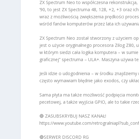
ZX Spectrum Neo to współczesna rekonstrukcja, 
‘90, to jest ZX Spectruma 48, 128, +2, +3 oraz 
wraz z możliwością zwiększenia prędkości proce
wśród fanów komputerów przez lata ich używani
ZX Spectrum Neo został stworzony z użyciem ope
jest o użycie oryginalnego procesora Zilog Z8
w którym siedzi cała logika komputera – w sumie 
graficznej” spectruma – ULA+. Maszyna używa t
Jeśli idzie o udogodnienia – w środku znajdziem
często wymawiam błędnie jako exodos, czy układ
Sama płyta ma także możliwość podpięcia monitor
pecetowej, a także wyjścia GPIO, ale to takie rz
🔴 ZASUBSKRYBUJ NASZ KANAŁ!
https://www.youtube.com/retrogralniapl?sub_con
🔴SERWER DISCORD RG