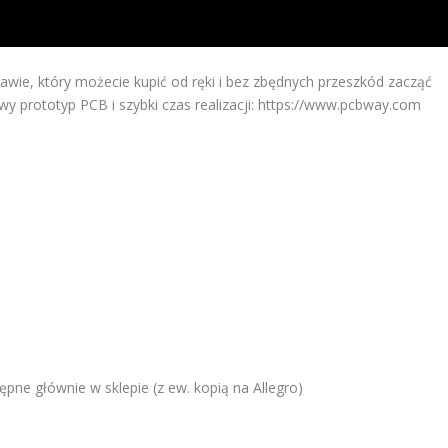
awie, który możecie kupić od ręki i bez zbędnych przeszkód zacząć
wy prototyp PCB i szybki czas realizacji: https://www.pcbway.com
pne głównie w sklepie (z ew. kopią na Allegro)