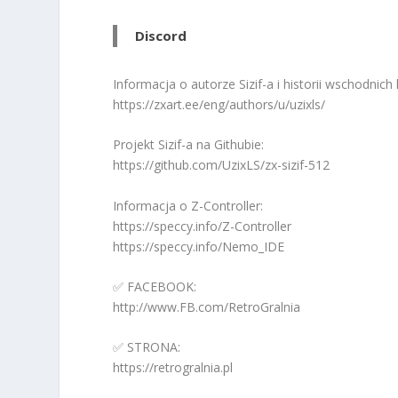
Discord
Informacja o autorze Sizif-a i historii wschodnic
https://zxart.ee/eng/authors/u/uzixls/
Projekt Sizif-a na Githubie:
https://github.com/UzixLS/zx-sizif-512
Informacja o Z-Controller:
https://speccy.info/Z-Controller
https://speccy.info/Nemo_IDE
✅ FACEBOOK:
http://www.FB.com/RetroGralnia
✅ STRONA:
https://retrogralnia.pl