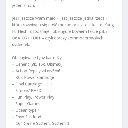
jeden z nich.
Jeśli jeszcze Wam mało – jest jeszcze jedna rzecz –
która rozwinęła się dość mocno przez te kilka lat. Kung
Fu Flesh rozpoznaje i obsługuje bowiem także plik i
D64, D71 i D81 – czyli obrazy kommodorowskich
dyskietek.
Obsługiwane typy kartridży:
– Generic (8k, 16k, Ultimax)
– Action Replay v4.x/v5/v6
– KCS Power Cartridge
– Final Cartridge III(+)
– Simons’ BASIC
– Fun Play, Power Play
– Super Games
– Ocean type 1
– Epyx Fastload
– C64 Game System, System 3