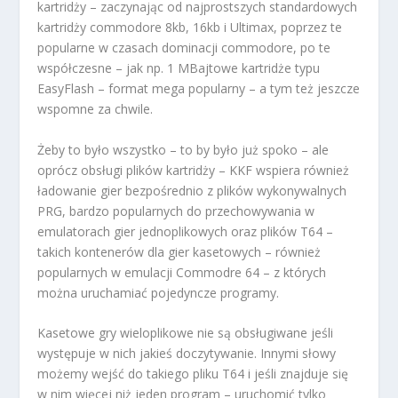
kartridży – zaczynając od najprostszych standardowych
kartridży commodore 8kb, 16kb i Ultimax, poprzez te
popularne w czasach dominacji commodore, po te
współczesne – jak np. 1 MBajtowe kartridże typu
EasyFlash – format mega popularny – a tym też jeszcze
wspomne za chwile.
Żeby to było wszystko – to by było już spoko – ale
oprócz obsługi plików kartridży – KKF wspiera również
ładowanie gier bezpośrednio z plików wykonywalnych
PRG, bardzo popularnych do przechowywania w
emulatorach gier jednoplikowych oraz plików T64 –
takich kontenerów dla gier kasetowych – również
popularnych w emulacji Commodre 64 – z których
można uruchamiać pojedyncze programy.
Kasetowe gry wieloplikowe nie są obsługiwane jeśli
występuje w nich jakieś doczytywanie. Innymi słowy
możemy wejść do takiego pliku T64 i jeśli znajduje się
w nim więcej niż jeden program – uruchomić tylko