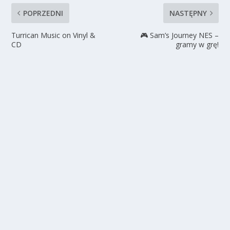
POPRZEDNI
NASTĘPNY
Turrican Music on Vinyl &
🎮 Sam’s Journey NES –
CD
gramy w grę!