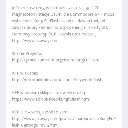
Jeśli szukasz czegoś co może tanio zastąpić Ci
magnetofon i stacje C1541 dla Commodore 64 – może
wybierzesz Kung Fu Flasha – od niedawna tani, od
zawsze dobry kartridż do wgrywania gier z karty SD.
Darmowy prototyp PCB i szybki czas realizacji:
https://www.pcbway.com
Strona Projektu:
https://github.com/KimJorgensen/KungFuFlash/
KFF w sklepie:
https://retroradionics.com/search?keyword=flash
KFF w polskim sklepie – niewiele drożej:
https://www.sibit.pl/sklep/kungfuflash.html
KFF DIY – wersja zrób to sam:
https://www.pcbway.com/project/shareproject/KungFuF
lash_Cartridge_rev_2.html