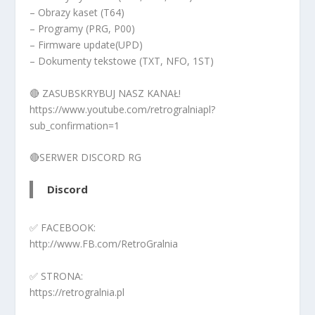
– Obrazy kaset (T64)
– Programy (PRG, P00)
– Firmware update(UPD)
– Dokumenty tekstowe (TXT, NFO, 1ST)
🔴 ZASUBSKRYBUJ NASZ KANAŁ!
https://www.youtube.com/retrogralniapl?
sub_confirmation=1
🔴SERWER DISCORD RG
Discord
✅ FACEBOOK:
http://www.FB.com/RetroGralnia
✅ STRONA:
https://retrogralnia.pl