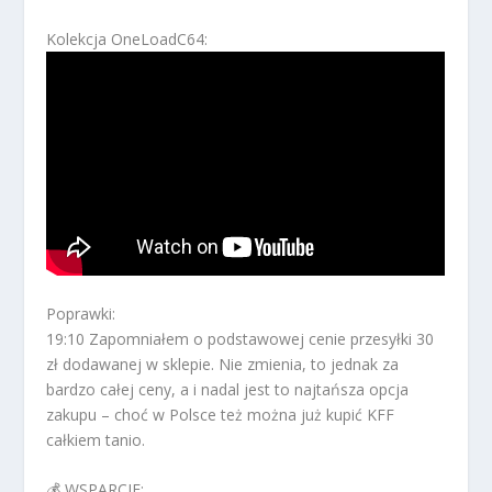
Kolekcja OneLoadC64:
Poprawki:
19:10 Zapomniałem o podstawowej cenie przesyłki 30
zł dodawanej w sklepie. Nie zmienia, to jednak za
bardzo całej ceny, a i nadal jest to najtańsza opcja
zakupu – choć w Polsce też można już kupić KFF
całkiem tanio.
💰 WSPARCIE: