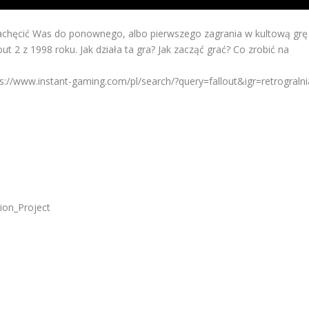
achęcić Was do ponownego, albo pierwszego zagrania w kultową grę
out 2 z 1998 roku. Jak działa ta gra? Jak zacząć grać? Co zrobić na
tps://www.instant-gaming.com/pl/search/?query=fallout&igr=retrogralni
ion_Project