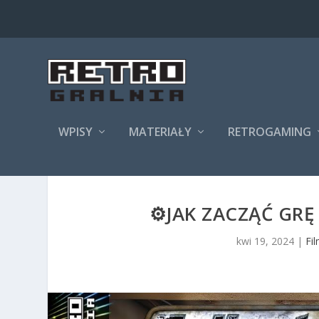
WPISY
MATERIAŁY
RETROGAMING
⚙️JAK ZACZĄĆ GRĘ
kwi 19, 2024
|
Fi