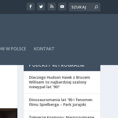
ÓW W POLSCE
KONTAKT
PODCAST RETROGRALNI
Dlaczego Hudson Hawk z Brucem
Willisem to najbardziej szalony
niewypał lat ’90?
Dinozauromania lat ’90 i fenomen
filmu Spielberga – Park Jurajski
Żołnierze Kosmosu: Niezrozumiane