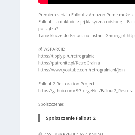
Premiera serialu Fallout z Amazon Prime może z
Fallout – a dokładnie jej klasyczną odsłonę – Fall
początku?
Tanie klucze do Fallout na Instant-Gaming.pl: ht
💰 WSPARCIE:
https://tipply.pl/u/retrogralnia
https://patronite.pl/RetroGralnia
https://www.youtube.com/retrogralniapl/join
Fallout 2 Restoration Project:
https://github.com/BGforgeNet/Fallout2_Restorat
Spolszczenie:
Spolszczenie Fallout 2
🔴 ZASUBSKRYBUJ NASZ KANAŁ!