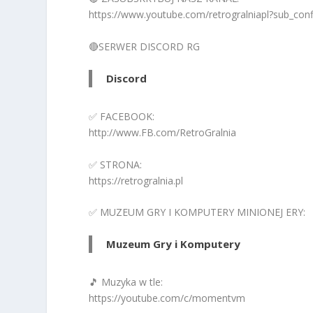
https://www.youtube.com/retrogralniapl?sub_con
🔴SERWER DISCORD RG
Discord
✅ FACEBOOK:
http://www.FB.com/RetroGralnia
✅ STRONA:
https://retrogralnia.pl
✅ MUZEUM GRY I KOMPUTERY MINIONEJ ERY:
Muzeum Gry i Komputery
🎵 Muzyka w tle:
https://youtube.com/c/momentvm