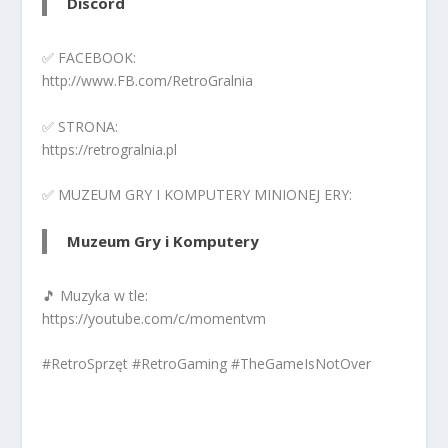
Discord
✅ FACEBOOK:
http://www.FB.com/RetroGralnia
✅ STRONA:
https://retrogralnia.pl
✅ MUZEUM GRY I KOMPUTERY MINIONEJ ERY:
Muzeum Gry i Komputery
🎵 Muzyka w tle:
https://youtube.com/c/momentvm
#RetroSprzęt #RetroGaming #TheGameIsNotOver