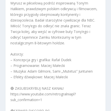
Wyrusz w pikselową podróż inspirowaną Tony’m
Halikiem, prawdziwym polskim odkrywcą i filmowcem,
którego przygody obejmowały kontynenty i
dziesięciolecia. Badał starożytne cywilizacje dla NBC.
Miłość Tony’ego do odkryć nie znała granic. Teraz
Twoja kolej, aby wejść w cyfrowe buty Tony’ego i
odkryć tajemnice Zamku Montezumy w tym
nostalgicznym 8-bitowym hołdzie.
Autorzy:
– Koncepcja gry i grafika: Rafał Dudek
– Programowanie: Maciej Małecki
– Muzyka: Adam Gilmore, Sami „Mutetus” Juntunen
– Efekty dźwiękowe: Maciej Małecki
🔴 ZASUBSKRYBUJ NASZ KANAŁ!
https://www.youtube.com/retrogralniapl?
sub_confirmation=1
🔴SERWER DISCORD RG