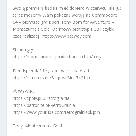
Swoją premierę będzie mieć dopiero w czerwcu, ale już
teraz możemy Wam pokazać wersję na Commodore
64 – pierwsza gra z serii Tony Born for Adventure –
Montezuma’s Gold! Darmowy prototyp PCB i szybki
czas realizacji: https://www.pcbway.com
Strona gry:
https://monochrome-productions.itch.io/tony
Przedsprzedaż fizycznej wersji na Atari:
https://retronics.eu/?a=post&id=54&l=pl
💰 WSPARCIE:
https://tipply.pl/u/retrogralnia
https://patronite.pl/RetroGralnia
https://www.youtube.com/retrogralniapl/join
Tony: Montezuma’s Gold