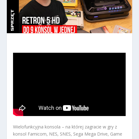
Wielofunkcyjna konsola – na której zagracie w gry z
konsol Famicom, NES, SNES, Sega Mega Drive, Game