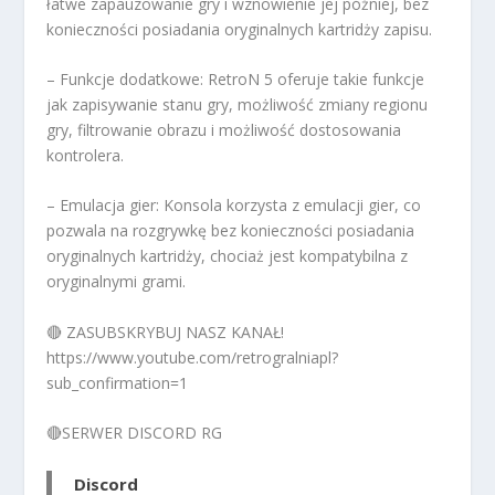
łatwe zapauzowanie gry i wznowienie jej później, bez
konieczności posiadania oryginalnych kartridży zapisu.
– Funkcje dodatkowe: RetroN 5 oferuje takie funkcje
jak zapisywanie stanu gry, możliwość zmiany regionu
gry, filtrowanie obrazu i możliwość dostosowania
kontrolera.
– Emulacja gier: Konsola korzysta z emulacji gier, co
pozwala na rozgrywkę bez konieczności posiadania
oryginalnych kartridży, chociaż jest kompatybilna z
oryginalnymi grami.
🔴 ZASUBSKRYBUJ NASZ KANAŁ!
https://www.youtube.com/retrogralniapl?
sub_confirmation=1
🔴SERWER DISCORD RG
Discord