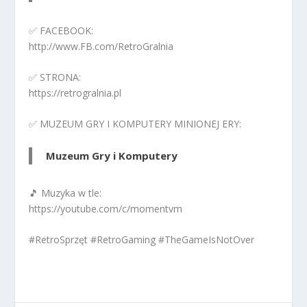
✅ FACEBOOK:
http://www.FB.com/RetroGralnia
✅ STRONA:
https://retrogralnia.pl
✅ MUZEUM GRY I KOMPUTERY MINIONEJ ERY:
Muzeum Gry i Komputery
🎵 Muzyka w tle:
https://youtube.com/c/momentvm
#RetroSprzęt #RetroGaming #TheGameIsNotOver