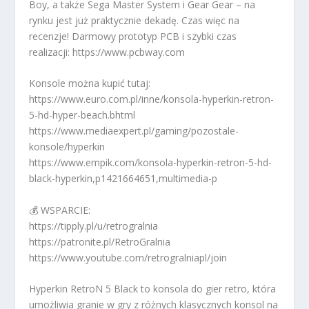
Boy, a także Sega Master System i Gear Gear – na
rynku jest już praktycznie dekadę. Czas więc na
recenzje! Darmowy prototyp PCB i szybki czas
realizacji: https://www.pcbway.com
Konsole można kupić tutaj:
https://www.euro.com.pl/inne/konsola-hyperkin-retron-
5-hd-hyper-beach.bhtml
https://www.mediaexpert.pl/gaming/pozostale-
konsole/hyperkin
https://www.empik.com/konsola-hyperkin-retron-5-hd-
black-hyperkin,p1421664651,multimedia-p
💰 WSPARCIE:
https://tipply.pl/u/retrogralnia
https://patronite.pl/RetroGralnia
https://www.youtube.com/retrogralniapl/join
Hyperkin RetroN 5 Black to konsola do gier retro, która
umożliwia granie w gry z różnych klasycznych konsol na