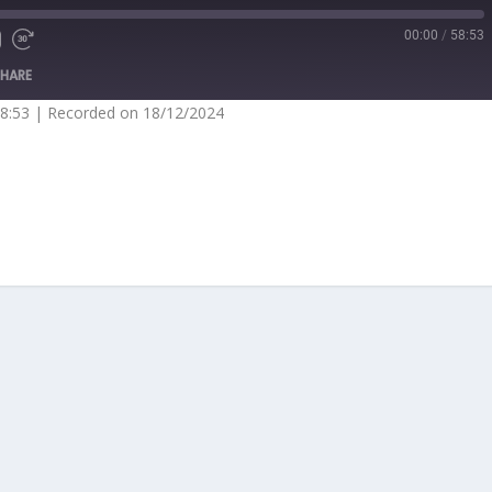
00:00
/
58:53
SHARE
58:53
|
Recorded on 18/12/2024
nes