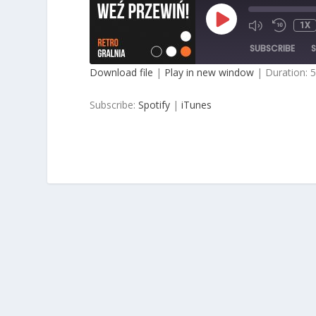
PLAY
1X
EPISODE
SUBSCRIBE
Download file
|
Play in new window
|
Duration: 
SHARE
Spotify
iTu
Subscribe:
Spotify
|
iTunes
RSS FEED
LINK
EMBED