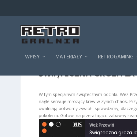
WPISY
MATERIAŁY
RETROGAMING
ŚWIĄTECZNA GROZA LAT
W tym specjalnym świątecznym odcinku Weź Przewi
nagle serwuje mrożący krew w żyłach chaos. Prz
uwalniają potworny żywioł i sprawdzimy, dlaczego
pokolenia. Gotowi na przerażająco zabawny sean
Weź Przewiń
Świąteczna groza la