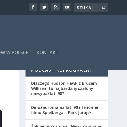
ÓW W POLSCE
KONTAKT
PODCAST RETROGRALNI
Dlaczego Hudson Hawk z Brucem
Willisem to najbardziej szalony
niewypał lat ’90?
Dinozauromania lat ’90 i fenomen
filmu Spielberga – Park Jurajski
Żołnierze Kosmosu: Niezrozumiane