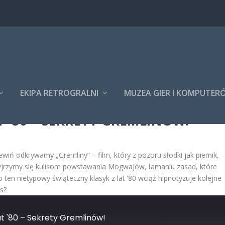
EKIPA RETROGRALNI
MUZEA GIER I KOMPUTER
 ’80 – SEKRETY GREMLINÓW!
ń odkrywamy „Gremliny” – film, który z pozoru słodki jak piernik,
yjrzymy się kulisom powstawania Mogwajów, łamaniu zasad, które
 ten nietypowy świąteczny klasyk z lat ’80 wciąż hipnotyzuje kolejne
s?
t '80 – Sekrety Gremlinów!