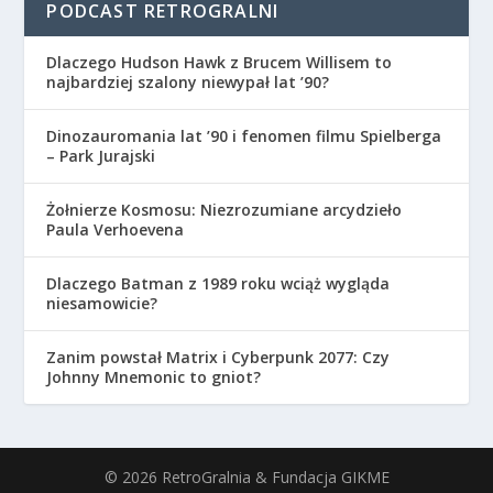
PODCAST RETROGRALNI
Dlaczego Hudson Hawk z Brucem Willisem to
najbardziej szalony niewypał lat ’90?
Dinozauromania lat ’90 i fenomen filmu Spielberga
– Park Jurajski
Żołnierze Kosmosu: Niezrozumiane arcydzieło
Paula Verhoevena
Dlaczego Batman z 1989 roku wciąż wygląda
niesamowicie?
Zanim powstał Matrix i Cyberpunk 2077: Czy
Johnny Mnemonic to gniot?
© 2026 RetroGralnia & Fundacja GIKME