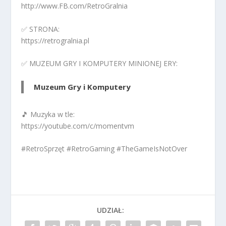
http://www.FB.com/RetroGralnia
✅ STRONA:
https://retrogralnia.pl
✅ MUZEUM GRY I KOMPUTERY MINIONEJ ERY:
Muzeum Gry i Komputery
🎵 Muzyka w tle:
https://youtube.com/c/momentvm
#RetroSprzęt #RetroGaming #TheGameIsNotOver
UDZIAŁ: