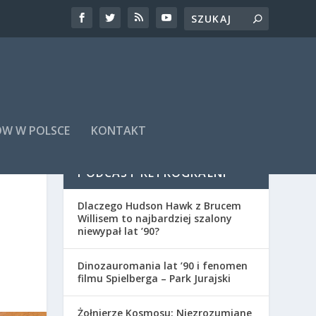
ÓW W POLSCE
KONTAKT
PODCAST RETROGRALNI
Dlaczego Hudson Hawk z Brucem
Willisem to najbardziej szalony
niewypał lat ’90?
Dinozauromania lat ’90 i fenomen
filmu Spielberga – Park Jurajski
Żołnierze Kosmosu: Niezrozumiane