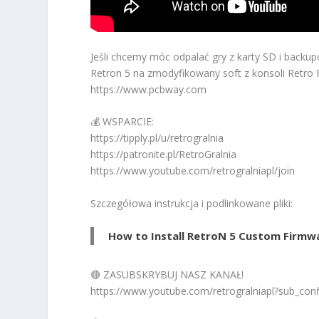
Jeśli chcemy móc odpalać gry z karty SD i backup
Retron 5 na zmodyfikowany soft z konsoli Retro F
https://www.pcbway.com
💰 WSPARCIE:
https://tipply.pl/u/retrogralnia
https://patronite.pl/RetroGralnia
https://www.youtube.com/retrogralniapl/join
Szczegółowa instrukcja i podlinkowane pliki:
How to Install RetroN 5 Custom Firmw
🔴 ZASUBSKRYBUJ NASZ KANAŁ!
https://www.youtube.com/retrogralniapl?sub_con