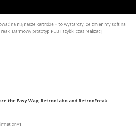
ować na nią nasze kartridże – to wystarczy, że zmienimy soft na
reak. Darmowy prototyp PCB i szybki czas realizacji:
are the Easy Way; RetronLabo and RetronFreak
firmation=1