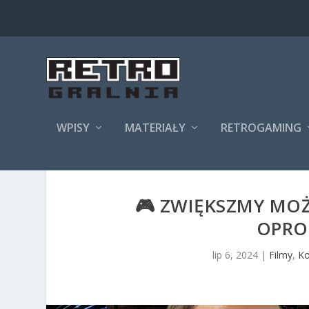
WPISY
MATERIAŁY
RETROGAMING
🎮 ZWIĘKSZMY MO
OPRO
lip 6, 2024
|
Filmy
,
Ko