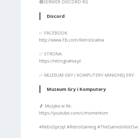
🔴SERWER DISCORD RG
Discord
✅ FACEBOOK:
http://www.FB.com/RetroGralnia
✅ STRONA:
https://retrogralnia.pl
✅ MUZEUM GRY I KOMPUTERY MINIONEJ ERY:
Muzeum Gry i Komputery
🎵 Muzyka w tle:
https://youtube.com/c/momentvm
#RetroSprzęt #RetroGaming #TheGameIsNotOv