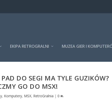
EKIPA RETROGRALNI
MUZEA GIER I KOMPUTER
E PAD DO SEGI MA TYLE GUZIKÓW?
CZMY GO DO MSX!
my
,
Komputery
,
MSX
,
RetroGralnia
|
0