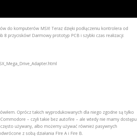
ków do komputerów MSX! Teraz dzięki podłączeniu kontrolera od
ub 8 przycisków! Darmowy prototyp PCB i szybki czas realizacji:
MSX_Mega_Drive_Adapter.html
ówiłem. Oprócz takich wyprodukowanych dla niego zgodne są tylko
y Commodore – czyli takie bez autofire – ale wtedy nie mamy dostępu
ość często używany, albo możemy używać również pasywnych
rócone z sobą działania FIre A i Fire B.