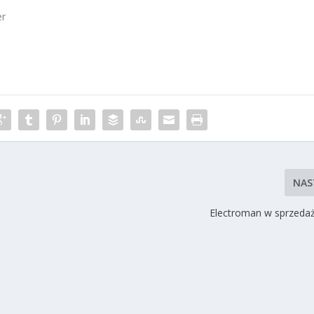
er
NAS
Electroman w sprzedaż