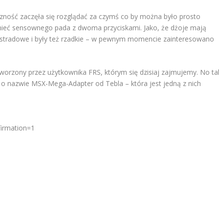
czność zaczęła się rozglądać za czymś co by można było prosto
mieć sensownego pada z dwoma przyciskami. Jako, że dżoje mają
 amstradowe i były też rzadkie – w pewnym momencie zainteresowano
tworzony przez użytkownika FRS, którym się dzisiaj zajmujemy. No ta
 o nazwie MSX-Mega-Adapter od Tebla – która jest jedną z nich
firmation=1