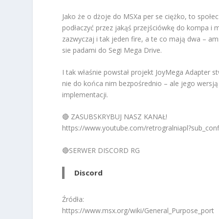
Jako że o dżoje do MSXa per se ciężko, to społe
podłaczyć przez jakąś przejściówkę do kompa i 
zazwyczaj i tak jeden fire, a te co mają dwa –
sie padami do Segi Mega Drive.
I tak właśnie powstał projekt JoyMega Adapter s
nie do końca nim bezpośrednio – ale jego wersją
implementacji.
🔴 ZASUBSKRYBUJ NASZ KANAŁ!
https://www.youtube.com/retrogralniapl?sub_con
🔴SERWER DISCORD RG
Discord
Źródła:
https://www.msx.org/wiki/General_Purpose_port