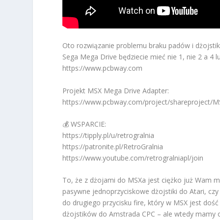
Oto rozwiązanie problemu braku padów i dżojsti
Sega Mega Drive będziecie mieć nie 1, nie 2 a 4 l
https://www.pcbway.com
Projekt MSX Mega Drive Adapter:
https://www.pcbway.com/project/shareproject/
💰 WSPARCIE:
https://tipply.pl/u/retrogralnia
https://patronite.pl/RetroGralnia
https://www.youtube.com/retrogralniapl/join
To, że z dżojami do MSXa jest ciężko już Wam m
pasywne jednoprzyciskowe dżojstiki do Atari, cz
do drugiego przycisku fire, który w MSX jest d
dżojstików do Amstrada CPC – ale wtedy mamy odw