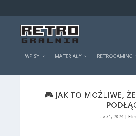
WPISY
MATERIAŁY
RETROGAMING
🎮 JAK TO MOŻLIWE, Ż
PODŁĄ
sie 31, 2024
|
Fil