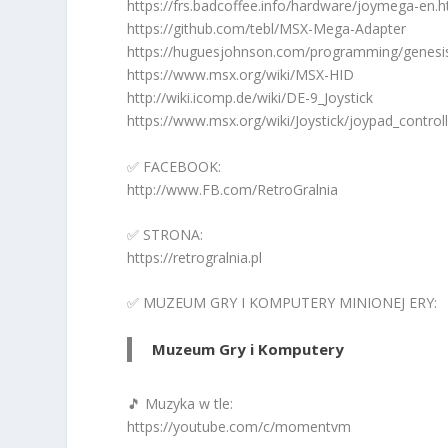
https://frs.badcoffee.info/hardware/joymega-en.h
https://github.com/tebl/MSX-Mega-Adapter
https://huguesjohnson.com/programming/genesi
https://www.msx.org/wiki/MSX-HID
http://wiki.icomp.de/wiki/DE-9_Joystick
https://www.msx.org/wiki/Joystick/joypad_control
✅ FACEBOOK:
http://www.FB.com/RetroGralnia
✅ STRONA:
https://retrogralnia.pl
✅ MUZEUM GRY I KOMPUTERY MINIONEJ ERY:
Muzeum Gry i Komputery
🎵 Muzyka w tle:
https://youtube.com/c/momentvm