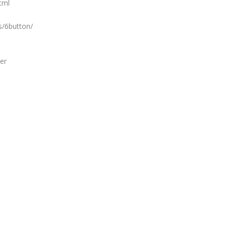
tml
s/6button/
ler