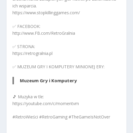
ich wsparcia.
https://www.stopkillinggames.com/
✅ FACEBOOK:
http://www.FB.com/RetroGralnia
✅ STRONA:
https://retrogralnia.pl
✅ MUZEUM GRY I KOMPUTERY MINIONEJ ERY:
Muzeum Gry i Komputery
🎵 Muzyka w tle:
https://youtube.com/c/momentvm
#RetroWieści #RetroGaming #TheGameIsNotOver