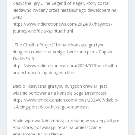
klasycznej gry „The Legend of Kage”, który został
niedawno wydany przez niezależnego dewelopera na
SMD.
https://www.indieretronews.com/2024/07/hayatos-
journey-unofficial-spiritual.html
„The Cthulhu Project” to nadchodząca gra typu
dungeon crawler na Amigę, tworzona przez Captain
DarkN3m0.
https://www.indieretronews.com/2024/07/the-cthulhu-
project-upcoming-dungeon.html
Diablo, klasyczna gra typu dungeon crawler, jest
właśnie portowana na konsolę Sega Dreamcast.
https://www.timeextension.com/news/2024/07/diablo-
is-being-ported-to-the-sega-dreamcast
Apple wprowadziło znaczącą zmianę w swojej polityce
App Store, pozwalając teraz na umieszczanie
emulatorów PC w sklepie.