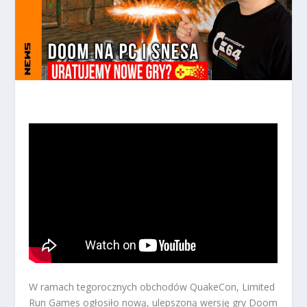
W ramach tegorocznych obchodów QuakeCon, Limited
Run Games ogłosiło nową, ulepszoną wersję gry Doom