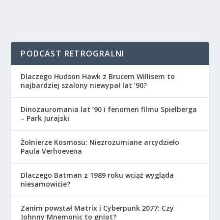
PODCAST RETROGRALNI
Dlaczego Hudson Hawk z Brucem Willisem to
najbardziej szalony niewypał lat ’90?
Dinozauromania lat ’90 i fenomen filmu Spielberga
– Park Jurajski
Żołnierze Kosmosu: Niezrozumiane arcydzieło
Paula Verhoevena
Dlaczego Batman z 1989 roku wciąż wygląda
niesamowicie?
Zanim powstał Matrix i Cyberpunk 2077: Czy
Johnny Mnemonic to gniot?