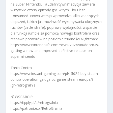
na Super Nintendo. Ta „definitywna” edycja zawiera
wszystkie cztery epizody gry, w tym Thy Flesh
Consumed. Nowa wersja wprowadza kilka znaczących
ulepszeń, takich jak możliwość wykonywania okrężnych
ruchów (circle-strafe), poprawę wydajności, wsparcie
dla funkcji rumble za pomocą nowego kontrolera oraz
respawn potworów na poziomie trudności Nightmare.
https://www.nintendolife.com/news/2024/08/doom-is-
getting-a-new-and-improved-definitive-release-on-
super-nintendo
Tania Contra:
https://www.instant-gaming.com/pl/15024-buy-steam-
contra-operation-galuga-pc-game-steam-europe/?
igr=retrogralnia
💰 WSPARCIE:
https://tipply.pl/u/retrogralnia
https://patronite.pl/RetroGralnia