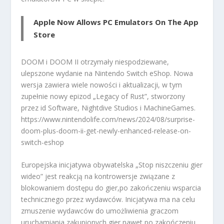
Apple Now Allows PC Emulators On The App
Store
DOOM i DOOM II otrzymały niespodziewane,
ulepszone wydanie na Nintendo Switch eShop. Nowa
wersja zawiera wiele nowości i aktualizacji, w tym
zupełnie nowy epizod „Legacy of Rust”, stworzony
przez id Software, Nightdive Studios i MachineGames.
https://www.nintendolife.com/news/2024/08/surprise-
doom-plus-doom-ii-get-newly-enhanced-release-on-
switch-eshop
Europejska inicjatywa obywatelska „Stop niszczeniu gier
wideo” jest reakcją na kontrowersje związane z
blokowaniem dostępu do gier,po zakończeniu wsparcia
technicznego przez wydawców. Inicjatywa ma na celu
zmuszenie wydawców do umożliwienia graczom
uruchamiania zakupionych gier nawet po zakończeniu