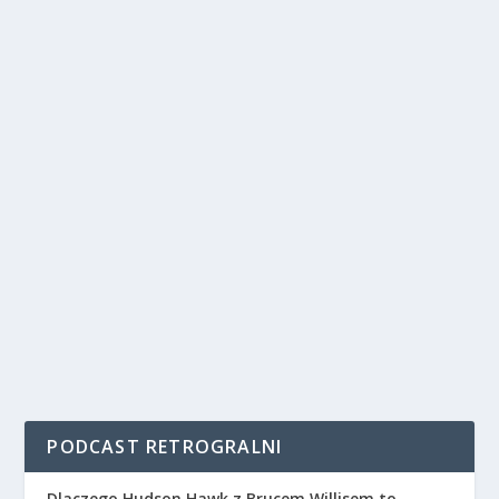
PODCAST RETROGRALNI
Dlaczego Hudson Hawk z Brucem Willisem to