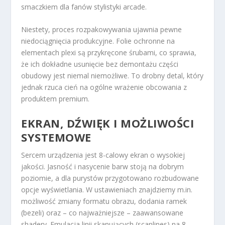
smaczkiem dla fanów stylistyki arcade.
Niestety, proces rozpakowywania ujawnia pewne
niedociągnięcia produkcyjne. Folie ochronne na
elementach plexi są przykręcone śrubami, co sprawia,
że ich dokładne usunięcie bez demontażu części
obudowy jest niemal niemożliwe. To drobny detal, który
jednak rzuca cień na ogólne wrażenie obcowania z
produktem premium.
EKRAN, DŹWIĘK I MOŻLIWOŚCI
SYSTEMOWE
Sercem urządzenia jest 8-calowy ekran o wysokiej
jakości. Jasność i nasycenie barw stoją na dobrym
poziomie, a dla purystów przygotowano rozbudowane
opcje wyświetlania. W ustawieniach znajdziemy m.in.
możliwość zmiany formatu obrazu, dodania ramek
(bezeli) oraz – co najważniejsze – zaawansowane
shadery. Emulacja linii skanujących (scanlines) na 8-