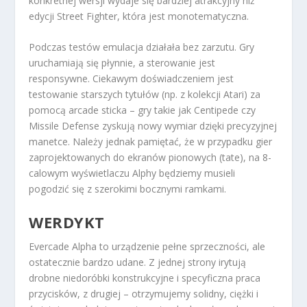
konkretnej wersji wydaje się bardziej atrakcyjny niż
edycji Street Fighter, która jest monotematyczna.
Podczas testów emulacja działała bez zarzutu. Gry
uruchamiają się płynnie, a sterowanie jest
responsywne. Ciekawym doświadczeniem jest
testowanie starszych tytułów (np. z kolekcji Atari) za
pomocą arcade sticka – gry takie jak Centipede czy
Missile Defense zyskują nowy wymiar dzięki precyzyjnej
manetce. Należy jednak pamiętać, że w przypadku gier
zaprojektowanych do ekranów pionowych (tate), na 8-
calowym wyświetlaczu Alphy będziemy musieli
pogodzić się z szerokimi bocznymi ramkami.
WERDYKT
Evercade Alpha to urządzenie pełne sprzeczności, ale
ostatecznie bardzo udane. Z jednej strony irytują
drobne niedoróbki konstrukcyjne i specyficzna praca
przycisków, z drugiej – otrzymujemy solidny, ciężki i