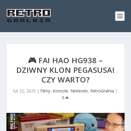
🎮 FAI HAO HG938 –
DZIWNY KLON PEGASUSA!
CZY WARTO?
lut 22, 2025
|
Filmy
,
Konsole
,
Nintendo
,
RetroGralnia
|
0