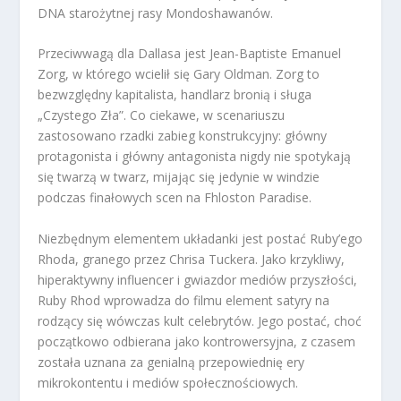
DNA starożytnej rasy Mondoshawanów.
Przeciwwagą dla Dallasa jest Jean-Baptiste Emanuel
Zorg, w którego wcielił się Gary Oldman. Zorg to
bezwzględny kapitalista, handlarz bronią i sługa
„Czystego Zła”. Co ciekawe, w scenariuszu
zastosowano rzadki zabieg konstrukcyjny: główny
protagonista i główny antagonista nigdy nie spotykają
się twarzą w twarz, mijając się jedynie w windzie
podczas finałowych scen na Fhloston Paradise.
Niezbędnym elementem układanki jest postać Ruby’ego
Rhoda, granego przez Chrisa Tuckera. Jako krzykliwy,
hiperaktywny influencer i gwiazdor mediów przyszłości,
Ruby Rhod wprowadza do filmu element satyry na
rodzący się wówczas kult celebrytów. Jego postać, choć
początkowo odbierana jako kontrowersyjna, z czasem
została uznana za genialną przepowiednię ery
mikrokontentu i mediów społecznościowych.