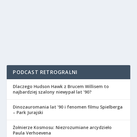
PODCAST RETROGRALNI
Dlaczego Hudson Hawk z Brucem Willisem to
najbardziej szalony niewypał lat ’90?
Dinozauromania lat ’90 i fenomen filmu Spielberga
– Park Jurajski
Żołnierze Kosmosu: Niezrozumiane arcydzieło
Paula Verhoevena