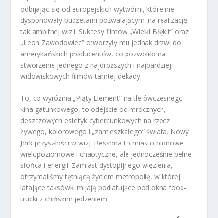
odbijając się od europejskich wytwórni, które nie
dysponowały budżetami pozwalającymi na realizację
tak ambitnej wizji. Sukcesy filmów „Wielki Błękit” oraz
„Leon Zawodowiec” otworzyły mu jednak drzwi do
amerykańskich producentów, co pozwoliło na
stworzenie jednego z najdroższych i najbardziej
widowiskowych filmów tamtej dekady.
To, co wyróżnia „Piąty Element” na tle ówczesnego
kina gatunkowego, to odejście od mrocznych,
deszczowych estetyk cyberpunkowych na rzecz
żywego, kolorowego i „zamieszkałego” świata. Nowy
Jork przyszłości w wizji Bessona to miasto pionowe,
wielopoziomowe i chaotyczne, ale jednocześnie pełne
słońca i energii. Zamiast dystopijnego więzienia,
otrzymaliśmy tętniącą życiem metropolię, w której
latające taksówki mijają podlatujące pod okna food-
trucki z chińskim jedzeniem.