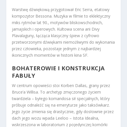
Warstwę dźwiękową przygotował Eric Serra, etatowy
kompozytor Bessona. Muzyka w filmie to eklektyczny
miks rytmów lat 90., motywów bliskowschodnich,
jamajskich i operowych. Kultowa scena arii Divy
Plavalaguny, łącząca klasyczny śpiew z cyfrowo
przetworzonymi dźwiękami niemożliwymi do wykonania
przez człowieka, pozostaje jednym z najbardziej
ikonicznych momentów w historii kina SF.
BOHATEROWIE I KONSTRUKCJA
FABUŁY
W centrum opowieści stoi Korben Dallas, grany przez
Bruce’a Willisa. To archetyp zmęczonego życiem
twardziela – byłego komandosa sił specjalnych, który
próbuje odnaleźć się na emeryturze jako taksówkarz.
Jego życie zmienia się drastycznie, gdy dosłownie przez
dach jego wozu wpada Leeloo – Istota Idealna,
wskrzeszona w laboratorium z pojedynczej komórki