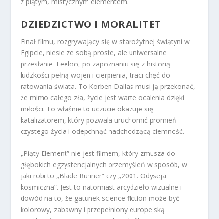
z piątym, mistycznym elementem.
DZIEDZICTWO I MORALITET
Finał filmu, rozgrywający się w starożytnej świątyni w
Egipcie, niesie ze sobą proste, ale uniwersalne
przesłanie. Leeloo, po zapoznaniu się z historią
ludzkości pełną wojen i cierpienia, traci chęć do
ratowania świata. To Korben Dallas musi ją przekonać,
że mimo całego zła, życie jest warte ocalenia dzięki
miłości. To właśnie to uczucie okazuje się
katalizatorem, który pozwala uruchomić promień
czystego życia i odepchnąć nadchodzącą ciemność.
„Piąty Element” nie jest filmem, który zmusza do
głębokich egzystencjalnych przemyśleń w sposób, w
jaki robi to „Blade Runner” czy „2001: Odyseja
kosmiczna”. Jest to natomiast arcydzieło wizualne i
dowód na to, że gatunek science fiction może być
kolorowy, zabawny i przepełniony europejską