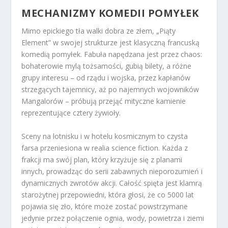
MECHANIZMY KOMEDII POMYŁEK
Mimo epickiego tła walki dobra ze złem, „Piąty
Element” w swojej strukturze jest klasyczną francuską
komedią pomyłek. Fabuła napędzana jest przez chaos:
bohaterowie mylą tożsamości, gubią bilety, a różne
grupy interesu – od rządu i wojska, przez kapłanów
strzegących tajemnicy, aż po najemnych wojowników
Mangalorów – próbują przejąć mityczne kamienie
reprezentujące cztery żywioły.
Sceny na lotnisku i w hotelu kosmicznym to czysta
farsa przeniesiona w realia science fiction. Każda z
frakcji ma swój plan, który krzyżuje się z planami
innych, prowadząc do serii zabawnych nieporozumień i
dynamicznych zwrotów akcji. Całość spięta jest klamrą
starożytnej przepowiedni, która głosi, że co 5000 lat
pojawia się zło, które może zostać powstrzymane
jedynie przez połączenie ognia, wody, powietrza i ziemi