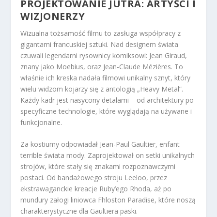
PROJEKTOWANIE JUTRA: ARTYŚCI I
WIZJONERZY
Wizualna tożsamość filmu to zasługa współpracy z
gigantami francuskiej sztuki. Nad designem świata
czuwali legendarni rysownicy komiksowi: Jean Giraud,
znany jako Moebius, oraz Jean-Claude Mézières. To
właśnie ich kreska nadała filmowi unikalny sznyt, który
wielu widzom kojarzy się z antologią „Heavy Metal”.
Każdy kadr jest nasycony detalami – od architektury po
specyficzne technologie, które wyglądają na używane i
funkcjonalne.
Za kostiumy odpowiadał Jean-Paul Gaultier, enfant
terrible świata mody. Zaprojektował on setki unikalnych
strojów, które stały się znakami rozpoznawczymi
postaci. Od bandażowego stroju Leeloo, przez
ekstrawaganckie kreacje Ruby’ego Rhoda, aż po
mundury załogi liniowca Fhloston Paradise, które noszą
charakterystyczne dla Gaultiera paski.