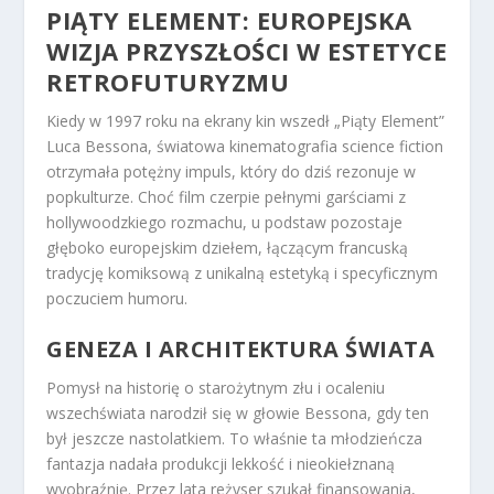
PIĄTY ELEMENT: EUROPEJSKA
WIZJA PRZYSZŁOŚCI W ESTETYCE
RETROFUTURYZMU
Kiedy w 1997 roku na ekrany kin wszedł „Piąty Element”
Luca Bessona, światowa kinematografia science fiction
otrzymała potężny impuls, który do dziś rezonuje w
popkulturze. Choć film czerpie pełnymi garściami z
hollywoodzkiego rozmachu, u podstaw pozostaje
głęboko europejskim dziełem, łączącym francuską
tradycję komiksową z unikalną estetyką i specyficznym
poczuciem humoru.
GENEZA I ARCHITEKTURA ŚWIATA
Pomysł na historię o starożytnym złu i ocaleniu
wszechświata narodził się w głowie Bessona, gdy ten
był jeszcze nastolatkiem. To właśnie ta młodzieńcza
fantazja nadała produkcji lekkość i nieokiełznaną
wyobraźnię. Przez lata reżyser szukał finansowania,