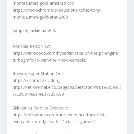
montezumas-gold-amstrad-cpc
https://monochrome-productions.itch.io/tony-
montezumas-gold-atari2600
Jumping Jackie na VCS:
Konsola RetroN GX:
https://retrododo.com/hyperkin-take-on-the-pc-engine-
turbografx-16-with-their-new-console/
Rozwój Super Station One:
https://x.com/TakiUdon_
https://retroremake.co/pages/superstation%E1%B5%92
%E2%81%BF%E1%B5%89
Skladanka Rare na Evercade:
https://retrododo.com/rare-announce-their-first-
evercade-cartridge-with-12-classic-games/