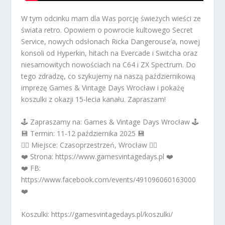
W tym odcinku mam dla Was porcję świeżych wieści ze
świata retro. Opowiem o powrocie kultowego Secret
Service, nowych odsłonach Ricka Dangerouse’a, nowej
konsoli od Hyperkin, hitach na Evercade i Switcha oraz
niesamowitych nowościach na C64 i ZX Spectrum. Do
tego zdradzę, co szykujemy na naszą październikową
imprezę Games & Vintage Days Wrocław i pokażę
koszulki z okazji 15-lecia kanału. Zapraszam!
🕹️ Zapraszamy na: Games & Vintage Days Wrocław 🕹️
💾 Termin: 11-12 października 2025 💾
🧙‍♀️ Miejsce: Czasoprzestrzeń, Wrocław 🧙‍♀️
❤️ Strona: https://www.gamesvintagedays.pl ❤️
❤️ FB:
https://www.facebook.com/events/491096060163000
❤️
Koszulki: https://gamesvintagedays.pl/koszulki/