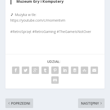
Muzeum Gry i Komputery
🎵 Muzyka w tle:
https://youtube.com/c/momentvm
#RetroSprzęt #RetroGaming #TheGameIsNotOver
UDZIAŁ:
POPRZEDNI
NASTĘPNY