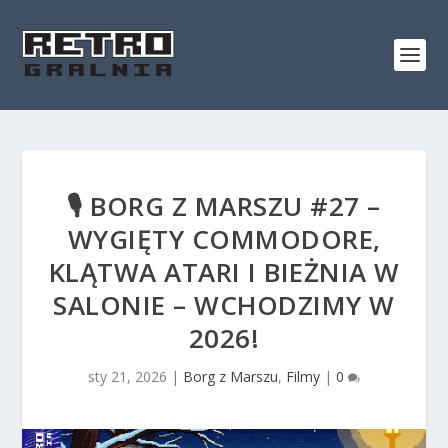
🎙️ BORG Z MARSZU #27 –
WYGIĘTY COMMODORE,
KLĄTWA ATARI I BIEŻNIA W
SALONIE – WCHODZIMY W
2026!
sty 21, 2026
|
Borg z Marszu
,
Filmy
|
0