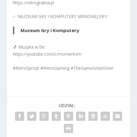
https://retrogralnia.pl
✅ MUZEUM GRY I KOMPUTERY MINIONEJ ERY:
Muzeum Gry i Komputery
🎵 Muzyka w tle:
https://youtube.com/c/momentvm
#RetroSprzęt #RetroGaming #TheGameIsNotOver
UDZIAŁ: