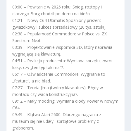
00:00 – Powitanie w 2026 roku: Śnieg, roztopy i
dlaczego Borg chodził po domu na bieżni.
01:21 – Nowy C64 Ultimate: Spóźniony prezent
gwiazdkowy i sukces sprzedażowy (20 tys. sztuk!).
02:38 – Popularność Commodore w Polsce vs. ZX
Spectrum Next.
03:39 – Projektowanie wspornika 3D, który naprawia
wyginającą się klawiaturę.
04:51 – Reakcja producenta: Wymiana sprzętu, zwrot
kasy, czy „ten typ tak ma”?.
06:17 – Oświadczenie Commodore: Wyginanie to
„feature”, a nie błąd.
07:27 – Teoria Jima (twórcy klawiatury): Błędy w
montażu czy wada konstrukcyjna?.
09:12 – Mały modding: Wymiana diody Power w nowym
C64.
09:49 – Klątwa Atari 2600: Dlaczego nagrania z
muzeum się nie udały i sprzętowe problemy z
grabberem.