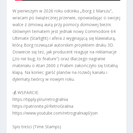
W pierwszym w 2026 roku odcinku „Borg z Marszu”,
wracam po świątecznej przerwie, opowiadając o swojej
walce z zimową aurą przy pomocy domowej bieżni.
Głównym tematem jest jednak nowy Commodore 64
Ultimate (Starlight) i afera z wyginającą się klawiaturą,
którą Borg rozwiązał autorskim projektem druku 3D.
Dowiecie się też, jak producent reaguje na reklamacje
(„to nie bug, to feature”) oraz dlaczego nagranie
materiału o Atari 2600 z Frabim zakończyło się totalną
klapą. Na koniec garść planów na rozwój kanału i
dylematy twórcy w nowym roku.
💰 WSPARCIE:
https://tipply.pl/u/retrogralnia
https://patronite.pl/RetroGralnia
https://www.youtube.com/retrogralniapl/join
Spis treści (Time Stamps)