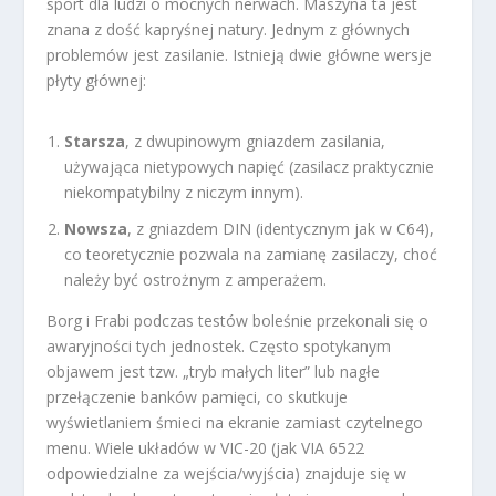
sport dla ludzi o mocnych nerwach. Maszyna ta jest
znana z dość kapryśnej natury. Jednym z głównych
problemów jest zasilanie. Istnieją dwie główne wersje
płyty głównej:
Starsza
, z dwupinowym gniazdem zasilania,
używająca nietypowych napięć (zasilacz praktycznie
niekompatybilny z niczym innym).
Nowsza
, z gniazdem DIN (identycznym jak w C64),
co teoretycznie pozwala na zamianę zasilaczy, choć
należy być ostrożnym z amperażem.
Borg i Frabi podczas testów boleśnie przekonali się o
awaryjności tych jednostek. Często spotykanym
objawem jest tzw. „tryb małych liter” lub nagłe
przełączenie banków pamięci, co skutkuje
wyświetlaniem śmieci na ekranie zamiast czytelnego
menu. Wiele układów w VIC-20 (jak VIA 6522
odpowiedzialne za wejścia/wyjścia) znajduje się w