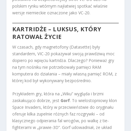
polskim rynku wtórnym najłatwiej spotkać właśnie
wersje niemieckie oznaczone jako VC-20.
KARTRIDŻE – LUKSUS, KTÓRY
RATOWAŁ ŻYCIE
W czasach, gdy magnetofony (Datasette) były
standardem, VIC-20 pokazywał swoją prawdziwą moc
dopiero po wpięciu kartridża. Dlaczego? Ponieważ gry
na tym nośniku nie potrzebowały pamięci RAM
komputera do działania – miały własną pamięć ROM, z
której kod był wykonywany bezpośrednio.
Przykładem gry, która na „Wiku” wygląda i brzmi
zaskakująco dobrze, jest
Gorf
. To wielostopniowy klon
Space Invaders, który w przeciwieństwie do oryginału
oferuje kilka zupełnie różnych faz rozgrywki – od
klasycznego odpierania fal wrogów, po walkę z tie-
fighterami w „prawie-3D”. Gorf udowadniał, że układ