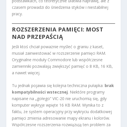
podstawkach, co teoretycznie ułatwia naprawę, ale z
czasem prowadzi do śniedzenia styków i niestabilnej
pracy.
ROZSZERZENIA PAMIĘCI: MOST
NAD PRZEPAŚCIĄ
Jeśli ktoś chciał poważnie myśleć o graniu z kaset,
musiał zainwestować w rozszerzenie pamięci RAM.
Oryginalne moduły Commodore lub współczesne
zamienniki pozwalają zwiększyć pamięć o 8 KB, 16 KB,
a nawet więcej.
Tu jednak pojawia się kolejna techniczna pułapka:
brak
kompatybilności wstecznej
. Niektóre programy
napisane na „gołego” VIC-20 nie uruchomią się, gdy
komputer wykryje wpięte 16 KB RAM. Wynika to z
faktu, że system operacyjny przy wykryciu dodatkowej
pamięci zmienia adresowanie mapy ekranu i kolorów.
Współczesne rozszerzenia rozwiązują ten problem za