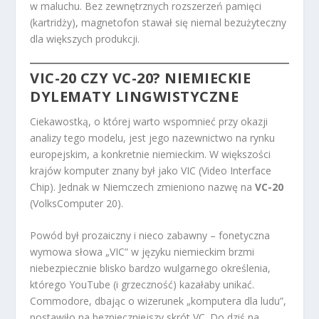
w maluchu. Bez zewnętrznych rozszerzeń pamięci
(kartridży), magnetofon stawał się niemal bezużyteczny
dla większych produkcji.
VIC-20 CZY VC-20? NIEMIECKIE
DYLEMATY LINGWISTYCZNE
Ciekawostką, o której warto wspomnieć przy okazji
analizy tego modelu, jest jego nazewnictwo na rynku
europejskim, a konkretnie niemieckim. W większości
krajów komputer znany był jako VIC (Video Interface
Chip). Jednak w Niemczech zmieniono nazwę na
VC-20
(VolksComputer 20).
Powód był prozaiczny i nieco zabawny – fonetyczna
wymowa słowa „VIC” w języku niemieckim brzmi
niebezpiecznie blisko bardzo wulgarnego określenia,
którego YouTube (i grzeczność) kazałaby unikać.
Commodore, dbając o wizerunek „komputera dla ludu”,
postawiło na bezpieczniejszy skrót VC. Do dziś na