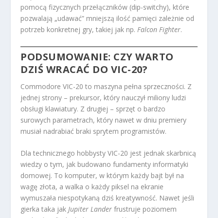
pomocą fizycznych przełączników (dip-switchy), które
pozwalają „udawać” mniejszą ilość pamięci zależnie od
potrzeb konkretnej gry, takiej jak np.
Falcon Fighter
.
PODSUMOWANIE: CZY WARTO
DZIŚ WRACAĆ DO VIC-20?
Commodore VIC-20 to maszyna pełna sprzeczności. Z
jednej strony – prekursor, który nauczył miliony ludzi
obsługi klawiatury. Z drugiej – sprzęt o bardzo
surowych parametrach, który nawet w dniu premiery
musiał nadrabiać braki sprytem programistów.
Dla technicznego hobbysty VIC-20 jest jednak skarbnicą
wiedzy o tym, jak budowano fundamenty informatyki
domowej. To komputer, w którym każdy bajt był na
wagę złota, a walka o każdy piksel na ekranie
wymuszała niespotykaną dziś kreatywność. Nawet jeśli
gierka taka jak
Jupiter Lander
frustruje poziomem