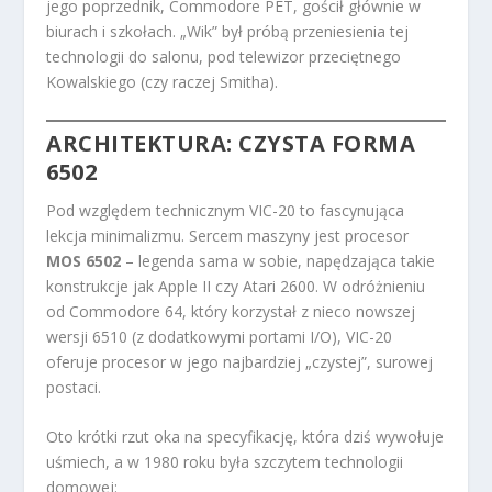
jego poprzednik, Commodore PET, gościł głównie w
biurach i szkołach. „Wik” był próbą przeniesienia tej
technologii do salonu, pod telewizor przeciętnego
Kowalskiego (czy raczej Smitha).
ARCHITEKTURA: CZYSTA FORMA
6502
Pod względem technicznym VIC-20 to fascynująca
lekcja minimalizmu. Sercem maszyny jest procesor
MOS 6502
– legenda sama w sobie, napędzająca takie
konstrukcje jak Apple II czy Atari 2600. W odróżnieniu
od Commodore 64, który korzystał z nieco nowszej
wersji 6510 (z dodatkowymi portami I/O), VIC-20
oferuje procesor w jego najbardziej „czystej”, surowej
postaci.
Oto krótki rzut oka na specyfikację, która dziś wywołuje
uśmiech, a w 1980 roku była szczytem technologii
domowej: