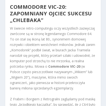
COMMODORE VIC-20:
ZAPOMNIANY OJCIEC SUKCESU
„CHLEBAKA”
W świecie retro-computingu oczy wszystkich zazwyczaj
zwrócone są w stronę legendarnego Commodore 64.
To on stał się ikoną lat 80., synonimem domowej
rozrywki i obiektem westchnień milionów. Jednak zanim
„Komodorek” podbił świat, w biurach Jacka Tramiela
narodził się projekt, który przetarł szlaki i udowodnił, że
komputer pod strzechą to nie mrzonka, a realna
potrzeba rynku. Mowa o
Commodore VIC-20
(w
Polsce często pieszczotliwie nazywanym „Wikiem” lub
„Wigiem 20”), maszynie, która mimo swoich
ograniczeń, jako pierwsza w historii przekroczyła
barierę miliona sprzedanych egzemplarzy.
Z Frabim i Borgiem z Retrogralni zaglądamy pod maskę
tego „brzydkiego kaczątka”, by sprawdzić, ile z C64 było