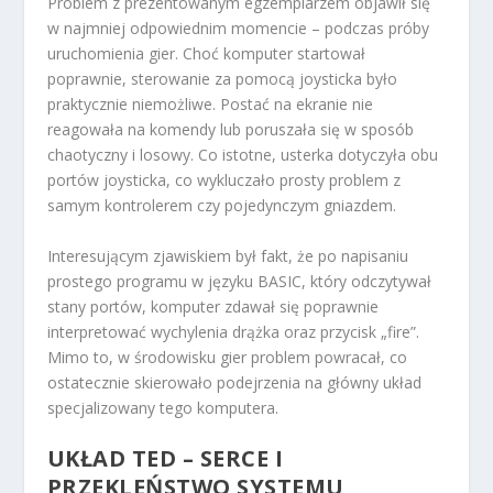
Problem z prezentowanym egzemplarzem objawił się
w najmniej odpowiednim momencie – podczas próby
uruchomienia gier. Choć komputer startował
poprawnie, sterowanie za pomocą joysticka było
praktycznie niemożliwe. Postać na ekranie nie
reagowała na komendy lub poruszała się w sposób
chaotyczny i losowy. Co istotne, usterka dotyczyła obu
portów joysticka, co wykluczało prosty problem z
samym kontrolerem czy pojedynczym gniazdem.
Interesującym zjawiskiem był fakt, że po napisaniu
prostego programu w języku BASIC, który odczytywał
stany portów, komputer zdawał się poprawnie
interpretować wychylenia drążka oraz przycisk „fire”.
Mimo to, w środowisku gier problem powracał, co
ostatecznie skierowało podejrzenia na główny układ
specjalizowany tego komputera.
UKŁAD TED – SERCE I
PRZEKLEŃSTWO SYSTEMU