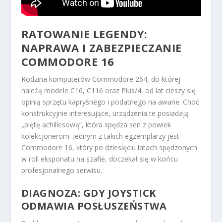
RATOWANIE LEGENDY:
NAPRAWA I ZABEZPIECZANIE
COMMODORE 16
Rodzina komputerów Commodore 264, do której
należą modele C16, C116 oraz Plus/4, od lat cieszy się
opinią sprzętu kapryśnego i podatnego na awarie. Choć
konstrukcyjnie interesujące, urządzenia te posiadają
„piętę achillesową”, która spędza sen z powiek
kolekcjonerom. Jednym z takich egzemplarzy jest
Commodore 16, który po dziesięciu latach spędzonych
w roli eksponatu na szafie, doczekał się w końcu
profesjonalnego serwisu.
DIAGNOZA: GDY JOYSTICK
ODMAWIA POSŁUSZEŃSTWA