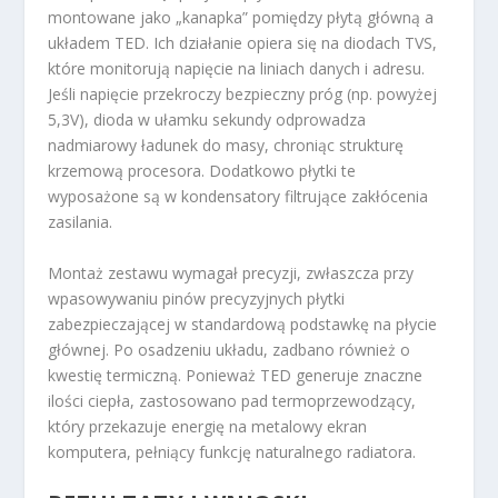
montowane jako „kanapka” pomiędzy płytą główną a
układem TED. Ich działanie opiera się na diodach TVS,
które monitorują napięcie na liniach danych i adresu.
Jeśli napięcie przekroczy bezpieczny próg (np. powyżej
5,3V), dioda w ułamku sekundy odprowadza
nadmiarowy ładunek do masy, chroniąc strukturę
krzemową procesora. Dodatkowo płytki te
wyposażone są w kondensatory filtrujące zakłócenia
zasilania.
Montaż zestawu wymagał precyzji, zwłaszcza przy
wpasowywaniu pinów precyzyjnych płytki
zabezpieczającej w standardową podstawkę na płycie
głównej. Po osadzeniu układu, zadbano również o
kwestię termiczną. Ponieważ TED generuje znaczne
ilości ciepła, zastosowano pad termoprzewodzący,
który przekazuje energię na metalowy ekran
komputera, pełniący funkcję naturalnego radiatora.