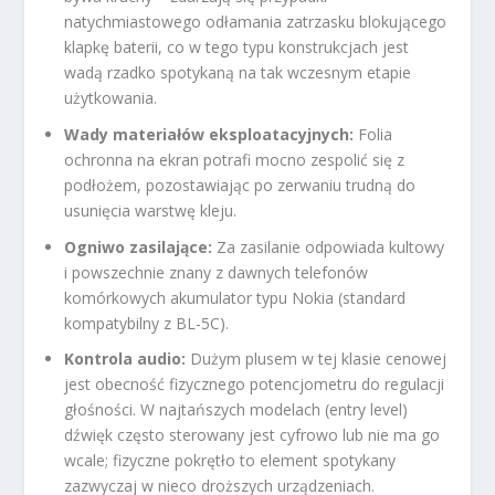
natychmiastowego odłamania zatrzasku blokującego
klapkę baterii, co w tego typu konstrukcjach jest
wadą rzadko spotykaną na tak wczesnym etapie
użytkowania.
Wady materiałów eksploatacyjnych:
Folia
ochronna na ekran potrafi mocno zespolić się z
podłożem, pozostawiając po zerwaniu trudną do
usunięcia warstwę kleju.
Ogniwo zasilające:
Za zasilanie odpowiada kultowy
i powszechnie znany z dawnych telefonów
komórkowych akumulator typu Nokia (standard
kompatybilny z BL-5C).
Kontrola audio:
Dużym plusem w tej klasie cenowej
jest obecność fizycznego potencjometru do regulacji
głośności. W najtańszych modelach (entry level)
dźwięk często sterowany jest cyfrowo lub nie ma go
wcale; fizyczne pokrętło to element spotykany
zazwyczaj w nieco droższych urządzeniach.