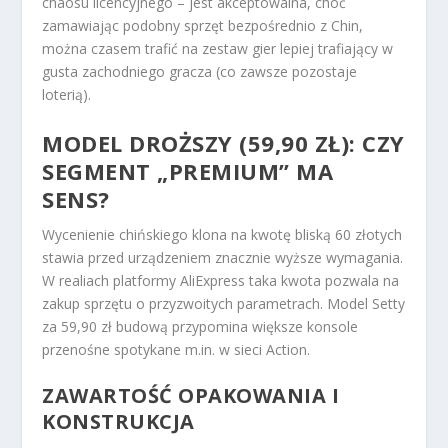
chaosu licencyjnego – jest akceptowalna, choć
zamawiając podobny sprzęt bezpośrednio z Chin,
można czasem trafić na zestaw gier lepiej trafiający w
gusta zachodniego gracza (co zawsze pozostaje
loterią).
MODEL DROŻSZY (59,90 ZŁ): CZY
SEGMENT „PREMIUM” MA
SENS?
Wycenienie chińskiego klona na kwotę bliską 60 złotych
stawia przed urządzeniem znacznie wyższe wymagania.
W realiach platformy AliExpress taka kwota pozwala na
zakup sprzętu o przyzwoitych parametrach. Model Setty
za 59,90 zł budową przypomina większe konsole
przenośne spotykane m.in. w sieci Action.
ZAWARTOŚĆ OPAKOWANIA I
KONSTRUKCJA