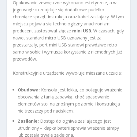
Opakowanie zewnętrzne wykonano estetycznie, a w
jego wnętrzu znajduje się dodatkowe pudełko
chroniące sprzęt, instrukcja oraz kabel zasilający. W tym
miejscu pojawia się technologiczny anachronizm:
producent zastosował złącze
mini USB
. W czasach, gdy
nawet standard micro USB uznawany jest za
przestarzały, port mini USB stanowi prawdziwe retro
samo w sobie i wymusza korzystanie z niemodnych już
przewodów.
Konstrukcyjnie urządzenie wywołuje mieszane uczucia:
Obudowa:
Konsola jest lekka, co potęguje wrażenie
obcowania z tanią zabawką, choć spasowanie
elementów stoi na znośnym poziomie i konstrukcja
nie trzeszczy pod naciskiem.
Zasilanie:
Dostęp do ogniwa zasilającego jest
utrudniony – klapka baterii sprawia wrażenie atrapy
lub została trwale zaklejona.