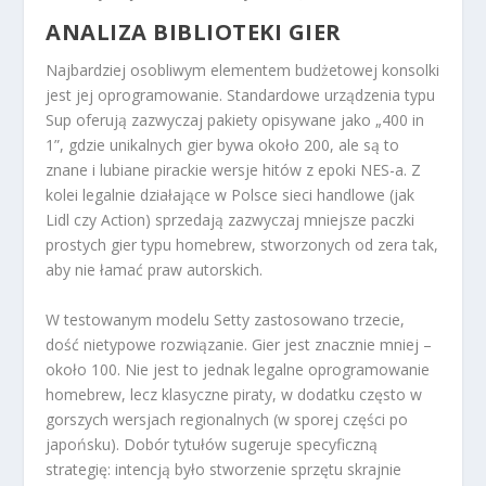
ANALIZA BIBLIOTEKI GIER
Najbardziej osobliwym elementem budżetowej konsolki
jest jej oprogramowanie. Standardowe urządzenia typu
Sup oferują zazwyczaj pakiety opisywane jako „400 in
1”, gdzie unikalnych gier bywa około 200, ale są to
znane i lubiane pirackie wersje hitów z epoki NES-a. Z
kolei legalnie działające w Polsce sieci handlowe (jak
Lidl czy Action) sprzedają zazwyczaj mniejsze paczki
prostych gier typu homebrew, stworzonych od zera tak,
aby nie łamać praw autorskich.
W testowanym modelu Setty zastosowano trzecie,
dość nietypowe rozwiązanie. Gier jest znacznie mniej –
około 100. Nie jest to jednak legalne oprogramowanie
homebrew, lecz klasyczne piraty, w dodatku często w
gorszych wersjach regionalnych (w sporej części po
japońsku). Dobór tytułów sugeruje specyficzną
strategię: intencją było stworzenie sprzętu skrajnie