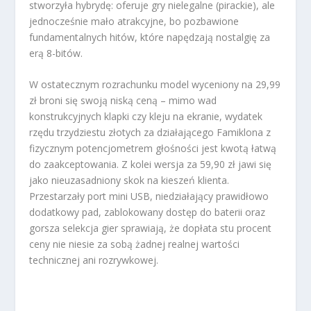
stworzyła hybrydę: oferuje gry nielegalne (pirackie), ale
jednocześnie mało atrakcyjne, bo pozbawione
fundamentalnych hitów, które napędzają nostalgię za
erą 8-bitów.
W ostatecznym rozrachunku model wyceniony na 29,99
zł broni się swoją niską ceną – mimo wad
konstrukcyjnych klapki czy kleju na ekranie, wydatek
rzędu trzydziestu złotych za działającego Famiklona z
fizycznym potencjometrem głośności jest kwotą łatwą
do zaakceptowania. Z kolei wersja za 59,90 zł jawi się
jako nieuzasadniony skok na kieszeń klienta.
Przestarzały port mini USB, niedziałający prawidłowo
dodatkowy pad, zablokowany dostęp do baterii oraz
gorsza selekcja gier sprawiają, że dopłata stu procent
ceny nie niesie za sobą żadnej realnej wartości
technicznej ani rozrywkowej.