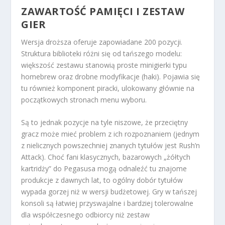
ZAWARTOŚĆ PAMIĘCI I ZESTAW
GIER
Wersja droższa oferuje zapowiadane 200 pozycji.
Struktura biblioteki różni się od tańszego modelu:
większość zestawu stanowią proste minigierki typu
homebrew oraz drobne modyfikacje (haki). Pojawia się
tu również komponent piracki, ulokowany głównie na
początkowych stronach menu wyboru.
Są to jednak pozycje na tyle niszowe, że przeciętny
gracz może mieć problem z ich rozpoznaniem (jednym
z nielicznych powszechniej znanych tytułów jest Rush’n
Attack). Choć fani klasycznych, bazarowych „żółtych
kartridży” do Pegasusa mogą odnaleźć tu znajome
produkcje z dawnych lat, to ogólny dobór tytułów
wypada gorzej niż w wersji budżetowej. Gry w tańszej
konsoli są łatwiej przyswajalne i bardziej tolerowalne
dla współczesnego odbiorcy niż zestaw