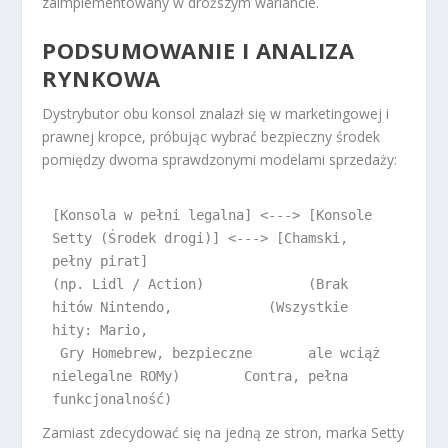
zaimplementowany w droższym wariancie.
PODSUMOWANIE I ANALIZA
RYNKOWA
Dystrybutor obu konsol znalazł się w marketingowej i
prawnej kropce, próbując wybrać bezpieczny środek
pomiędzy dwoma sprawdzonymi modelami sprzedaży:
[Konsola w pełni legalna] <---> [Konsole 
Setty (Środek drogi)] <---> [Chamski, 
pełny pirat]

(np. Lidl / Action)             (Brak 
hitów Nintendo,            (Wszystkie 
hity: Mario,

 Gry Homebrew, bezpieczne       ale wciąż 
nielegalne ROMy)        Contra, pełna 
Zamiast zdecydować się na jedną ze stron, marka Setty