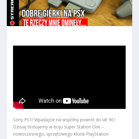
Sony PS1! Wpadajcie na wspólny powrót do lat 90.!
Dzisiaj testujemy w boju Super Station One –
nowoczesnego, sprzętowego klona PlayStation