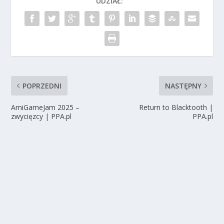
UDZIAŁ:
POPRZEDNI
NASTĘPNY
AmiGameJam 2025 –
Return to Blacktooth |
zwycięzcy | PPA.pl
PPA.pl