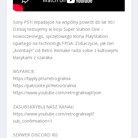
Sony PS1! Wpadajcie na wspólny powrót do lat 90.!
Dzisiaj testujemy w boju Super Station One –
nowoczesnego, sprzętowego klona PlayStation
opartego na technologii FPGA. Zobaczycie, jak ten
„kombajn” od Retro Remake radzi sobie z kultowymi
klasykami z szaraka
WSPARCIE:
https://tipply.pl/u/retrogralnia
https://patronite.pl/RetroGralnia
https://www.youtube.com/retrogralniapl/join
ZASUBSKRYBUJ NASZ KANAŁ!
https://www.youtube.com/retrogralniapl?
sub_confirmation=1
SERWER DISCORD RG