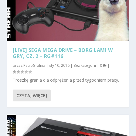
[LIVE] SEGA MEGA DRIVE – BORG LAMI W
GRY, CZ. 2 – RG#116
przez
RetroGralnia
|
sty 10, 2016
|
Bez kategorii
|
0
|
Troszkę grania dla odprężenia przed tygodniem pracy.
CZYTAJ WIĘCEJ