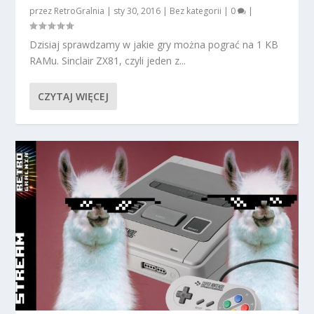
przez
RetroGralnia
|
sty 30, 2016
|
Bez kategorii
|
0
|
Dzisiaj sprawdzamy w jakie gry można pograć na 1 KB
RAMu. Sinclair ZX81, czyli jeden z...
CZYTAJ WIĘCEJ