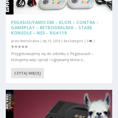
PEGASUS/FAMICOM – KLON – CONTRA –
GAMEPLAY – RETROGRALNIA – STARE
KONSOLE – NES – RG#119
przez
RetroGralnia
|
sty 15, 2016
|
Bez kategorii
|
0
|
Przygotowujemy się do odcinku o Pegasusach –
testujemy więc sprzęt i ogrywamy klona o...
CZYTAJ WIĘCEJ