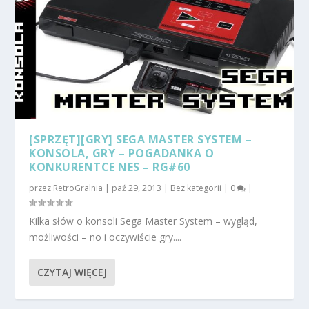
[SPRZĘT][GRY] SEGA MASTER SYSTEM –
KONSOLA, GRY – POGADANKA O
KONKURENTCE NES – RG#60
przez
RetroGralnia
|
paź 29, 2013
|
Bez kategorii
|
0
|
Kilka słów o konsoli Sega Master System – wygląd,
możliwości – no i oczywiście gry....
CZYTAJ WIĘCEJ