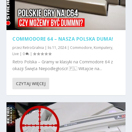
COMMODORE 64 – NASZA POLSKA DUMA!
przez
RetroGralnia
|
lis 11, 2024
|
Commodore
,
Komputery
,
Live
|
0
|
Retro Polska – Gramy w klasyki na Commodore 64 z
okazji Święta Niepodległości! 🇵🇱 Witajcie na...
CZYTAJ WIĘCEJ