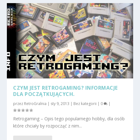
CZYM JEST RETROGAMING? INFORMACJE
DLA POCZĄTKUJĄCYCH.
przez
RetroGralnia
|
sty 9, 2013
|
Bez kategorii
|
0
|
Retrogaming – Opis tego popularnego hobby, dla osób
które chciały by rozpocząć z nim...