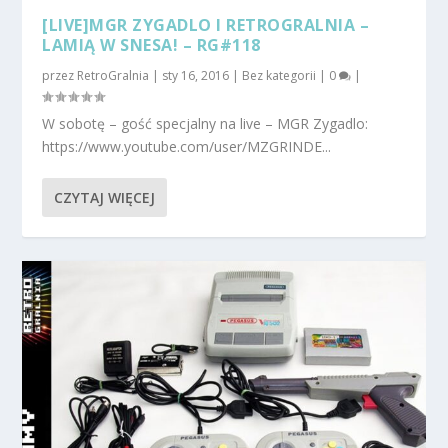
[LIVE]MGR ZYGADLO I RETROGRALNIA –
LAMIĄ W SNESA! – RG#118
przez
RetroGralnia
|
sty 16, 2016
|
Bez kategorii
|
0
|
W sobotę – gość specjalny na live – MGR Zygadlo:
https://www.youtube.com/user/MZGRINDE...
CZYTAJ WIĘCEJ