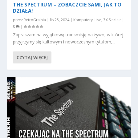
THE SPECTRUM – ZOBACZCIE SAMI, JAK TO
DZIAŁA!
przez
RetroGralnia
|
lis 25, 2024
|
Komputery
,
Live
,
ZX Sinclair
|
0
|
Zapraszam na wyjątkową transmisję na żywo, w której
przyjrzymy się kultowym i nowoczesnym tytułom,...
CZYTAJ WIĘCEJ