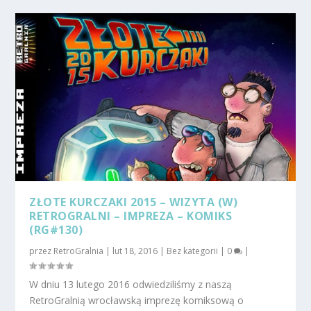
ZŁOTE KURCZAKI 2015 – WIZYTA (W)
RETROGRALNI – IMPREZA – KOMIKS
(RG#130)
przez
RetroGralnia
|
lut 18, 2016
|
Bez kategorii
|
0
|
W dniu 13 lutego 2016 odwiedziliśmy z naszą
RetroGralnią wrocławską imprezę komiksową o