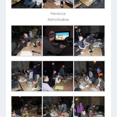
Pierwsza
RetroGralnia