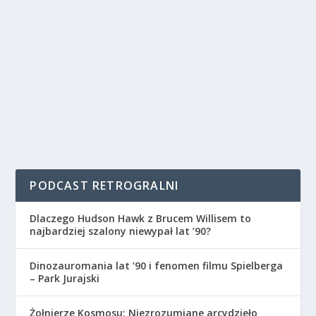
PODCAST RETROGRALNI
Dlaczego Hudson Hawk z Brucem Willisem to
najbardziej szalony niewypał lat ’90?
Dinozauromania lat ’90 i fenomen filmu Spielberga
– Park Jurajski
Żołnierze Kosmosu: Niezrozumiane arcydzieło