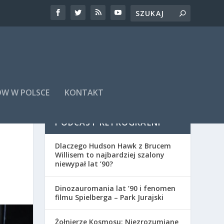
ÓW W POLSCE
KONTAKT
PODCAST RETROGRALNI
Dlaczego Hudson Hawk z Brucem
Willisem to najbardziej szalony
niewypał lat ’90?
Dinozauromania lat ’90 i fenomen
filmu Spielberga – Park Jurajski
Żołnierze Kosmosu: Niezrozumiane