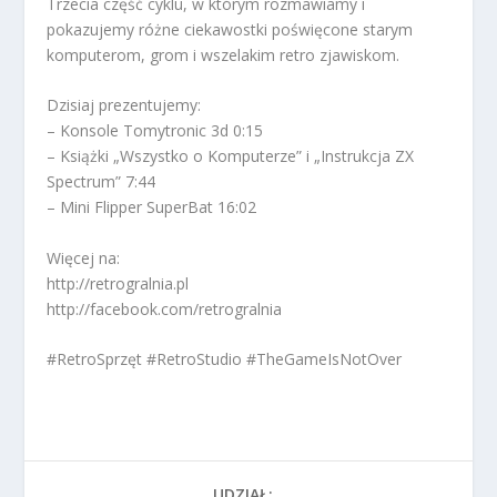
Trzecia część cyklu, w którym rozmawiamy i
pokazujemy różne ciekawostki poświęcone starym
komputerom, grom i wszelakim retro zjawiskom.
Dzisiaj prezentujemy:
– Konsole Tomytronic 3d 0:15
– Książki „Wszystko o Komputerze” i „Instrukcja ZX
Spectrum” 7:44
– Mini Flipper SuperBat 16:02
Więcej na:
http://retrogralnia.pl
http://facebook.com/retrogralnia
#RetroSprzęt #RetroStudio #TheGameIsNotOver
UDZIAŁ: