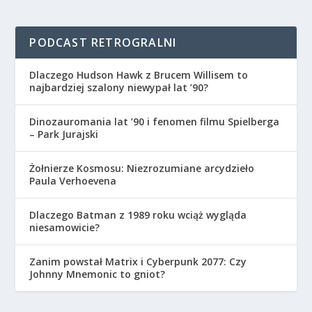
PODCAST RETROGRALNI
Dlaczego Hudson Hawk z Brucem Willisem to
najbardziej szalony niewypał lat ’90?
Dinozauromania lat ’90 i fenomen filmu Spielberga
– Park Jurajski
Żołnierze Kosmosu: Niezrozumiane arcydzieło
Paula Verhoevena
Dlaczego Batman z 1989 roku wciąż wygląda
niesamowicie?
Zanim powstał Matrix i Cyberpunk 2077: Czy
Johnny Mnemonic to gniot?