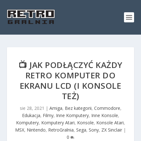
📺 JAK PODŁĄCZYĆ KAŻDY
RETRO KOMPUTER DO
EKRANU LCD (I KONSOLE
TEŻ)
sie 28, 2021
|
Amiga
,
Bez kategorii
,
Commodore
,
Edukacja
,
Filmy
,
Inne Komputery
,
Inne Konsole
,
Komputery
,
Komputery Atari
,
Konsole
,
Konsole Atari
,
MSX
,
Nintendo
,
RetroGralnia
,
Sega
,
Sony
,
ZX Sinclair
|
0