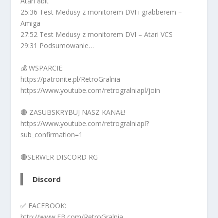
Atari 8bit
25:36 Test Medusy z monitorem DVI i grabberem –
Amiga
27:52 Test Medusy z monitorem DVI – Atari VCS
29:31 Podsumowanie…
💰 WSPARCIE:
https://patronite.pl/RetroGralnia
https://www.youtube.com/retrogralniapl/join
🔴 ZASUBSKRYBUJ NASZ KANAŁ!
https://www.youtube.com/retrogralniapl?
sub_confirmation=1
🔴SERWER DISCORD RG
Discord
✅ FACEBOOK:
http://www.FB.com/RetroGralnia