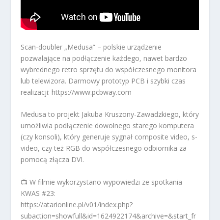
Scan-doubler „Medusa” – polskie urządzenie
pozwalające na podłączenie każdego, nawet bardzo
wybrednego retro sprzętu do współczesnego monitora
lub telewizora. Darmowy prototyp PCB i szybki czas
realizacji: https://www.pcbway.com
Medusa to projekt Jakuba Kruszony-Zawadzkiego, który
umożliwia podłączenie dowolnego starego komputera
(czy konsoli), który generuje sygnał composite video, s-
video, czy też RGB do współczesnego odbiornika za
pomocą złącza DVI.
📺 W filmie wykorzystano wypowiedzi ze spotkania
KWAS #23:
https://atarionline.pl/v01/index.php?
subaction=showfull&id=1624922174&archive=&start_fr