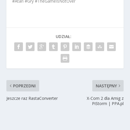
#Atari #Gry #TheGameIsNotOver
UDZIAŁ:
POPRZEDNI
NASTĘPNY
Jeszcze raz RastaConverter
X-Com 2 dla Amig z
PiStorm | PPA.pl