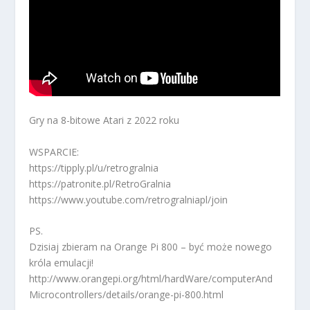
Gry na 8-bitowe Atari z 2022 roku
WSPARCIE:
https://tipply.pl/u/retrogralnia
https://patronite.pl/RetroGralnia
https://www.youtube.com/retrogralniapl/join
PS.
Dzisiaj zbieram na Orange Pi 800 – być może nowego
króla emulacji!
http://www.orangepi.org/html/hardWare/computerAnd
Microcontrollers/details/orange-pi-800.html