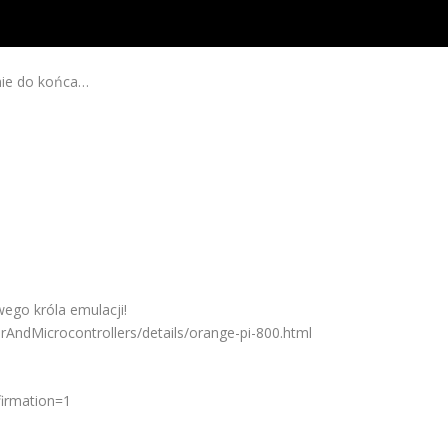
nie do końca…
ego króla emulacji!
AndMicrocontrollers/details/orange-pi-800.html
firmation=1