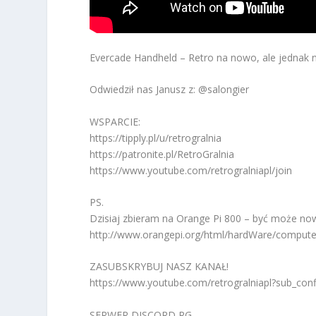
Evercade Handheld – Retro na nowo, ale jednak 
Odwiedził nas Janusz z: @salongier
WSPARCIE:
https://tipply.pl/u/retrogralnia
https://patronite.pl/RetroGralnia
https://www.youtube.com/retrogralniapl/join
PS.
Dzisiaj zbieram na Orange Pi 800 – być może now
http://www.orangepi.org/html/hardWare/computer
ZASUBSKRYBUJ NASZ KANAŁ!
https://www.youtube.com/retrogralniapl?sub_con
SERWER DISCORD RG