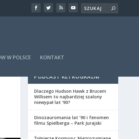
ÓW W POLSCE
KONTAKT
PODCAST RETROGRALNI
Dlaczego Hudson Hawk z Brucem
Willisem to najbardziej szalony
niewypał lat ’90?
Dinozauromania lat ’90 i fenomen
filmu Spielberga – Park Jurajski
Żołnierze Kosmosu: Niezrozumiane