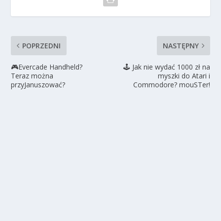
POPRZEDNI
NASTĘPNY
🎮Evercade Handheld?
🕹️ Jak nie wydać 1000 zł na
Teraz można
myszki do Atari i
przyJanuszować?
Commodore? mouSTer!