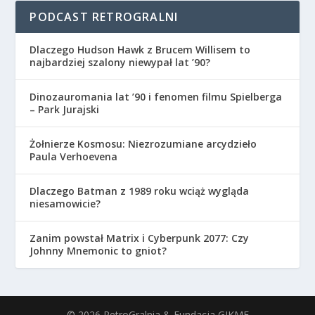
PODCAST RETROGRALNI
Dlaczego Hudson Hawk z Brucem Willisem to
najbardziej szalony niewypał lat ’90?
Dinozauromania lat ’90 i fenomen filmu Spielberga
– Park Jurajski
Żołnierze Kosmosu: Niezrozumiane arcydzieło
Paula Verhoevena
Dlaczego Batman z 1989 roku wciąż wygląda
niesamowicie?
Zanim powstał Matrix i Cyberpunk 2077: Czy
Johnny Mnemonic to gniot?
© 2026 RetroGralnia & Fundacja GIKME