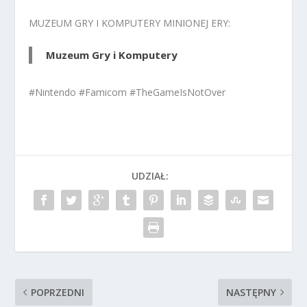
MUZEUM GRY I KOMPUTERY MINIONEJ ERY:
Muzeum Gry i Komputery
#Nintendo #Famicom #TheGameIsNotOver
UDZIAŁ:
POPRZEDNI
NASTĘPNY