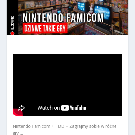
Nintendo Famicom + FDD – Zagrajmy sobie w różne
gry….