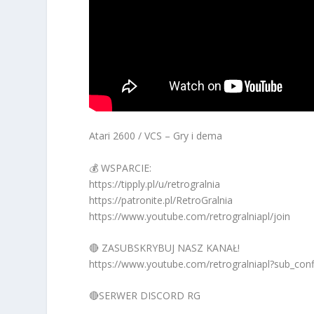
Atari 2600 / VCS – Gry i dema
💰 WSPARCIE:
https://tipply.pl/u/retrogralnia
https://patronite.pl/RetroGralnia
https://www.youtube.com/retrogralniapl/join
🔴 ZASUBSKRYBUJ NASZ KANAŁ!
https://www.youtube.com/retrogralniapl?sub_con
🔴SERWER DISCORD RG