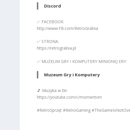
Discord
✅ FACEBOOK:
http://www.FB.com/RetroGralnia
✅ STRONA:
https://retrogralnia.pl
✅ MUZEUM GRY I KOMPUTERY MINIONEJ ERY:
Muzeum Gry i Komputery
🎵 Muzyka w tle:
https://youtube.com/c/momentvm
#RetroSprzęt #RetroGaming #TheGameIsNotOv