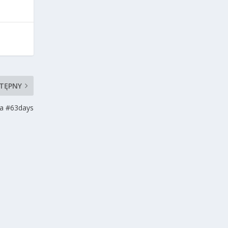
TĘPNY
ra #63days