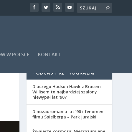
ÓW W POLSCE
KONTAKT
PODCAST RETROGRALNI
Dlaczego Hudson Hawk z Brucem
Willisem to najbardziej szalony
niewypał lat ’90?
Dinozauromania lat ’90 i fenomen
filmu Spielberga – Park Jurajski
Żołnierze Kosmosu: Niezrozumiane