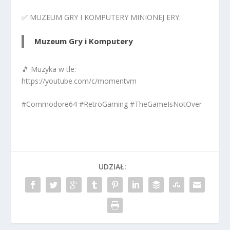
✅ MUZEUM GRY I KOMPUTERY MINIONEJ ERY:
Muzeum Gry i Komputery
🎵 Muzyka w tle:
https://youtube.com/c/momentvm
#Commodore64 #RetroGaming #TheGameIsNotOver
UDZIAŁ: