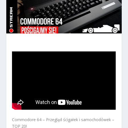
Commodore 64 – Przegląd ścigałek i samochodówek –
TOP 20!